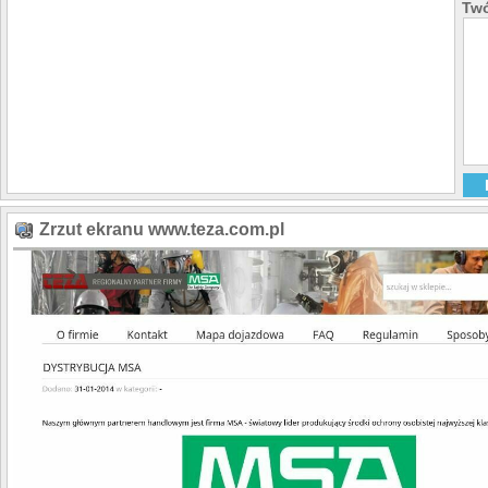
Twó
Zrzut ekranu www.teza.com.pl