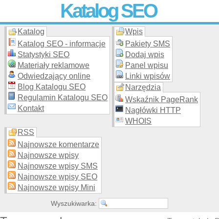
Katalog SEO
Katalog
Wpis
Skuteczna i
etyczna
promocja stron WWW –
dodaj stronę
do
moderowanego katalogu za darmo!
Katalog SEO - informacje
Pakiety SMS
Statystyki SEO
Dodaj wpis
Materiały reklamowe
Panel wpisu
Odwiedzający online
Linki wpisów
Blog Katalogu SEO
Narzędzia
Regulamin Katalogu SEO
Wskaźnik PageRank
Kontakt
Nagłówki HTTP
WHOIS
RSS
Najnowsze komentarze
Najnowsze wpisy
Najnowsze wpisy SMS
Najnowsze wpisy SEO
Najnowsze wpisy Mini
Wyszukiwarka: