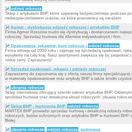
odzież robocza
Sklep z artykułami BHP, które zapewnią bezpieczeństwo podczas pra
niebezpieczeństwem urazów, na które pracownicy są narażeni.
Agmar - dystrybucja odzieży roboczej i artykułów BHP
Firma Agmar Rzeszów trudni się dystrybucją i dostarczaniem najwyż
roboczej. Sprzedaż hurtowa dla Klientów indywidualnych i firm.
Opakowania, rękawice, buty robocze i
odzież robocza
Firma istnieje od 2000 roku i zajmuje się sprzedażą opakowań, ręka
wysyłamy na cały kraj. Nasz asortyment zwiększa się by zaspokoić o
niskie ceny. Zapraszamy!
Sprzedaż opakowań, rękawic i odzieży roboczej
Zapraszamy do zapoznania się z ofertą naszej firmy specjalizujące
w materiały opakowaniowe oraz artykuły BHP a także środki czystośc
ubrania robocze
Sklep internetowy oferujący szeroki zakres artykułów BHP. Głównym f
sprzedaż hurtowa oraz detaliczna ubrań roboczych, obuwia robocz
Sklep BHP - hurtownia BHP,
odzież robocza
MARTEX BHP prowadzi sprzedaż hurtową i detaliczną odzieży robo
roboczych, butów ochronnych oraz artykułów BHP w hurtowni BHP w
Białej.
ubrania robocze
,
odzież robocza
, pokrowce