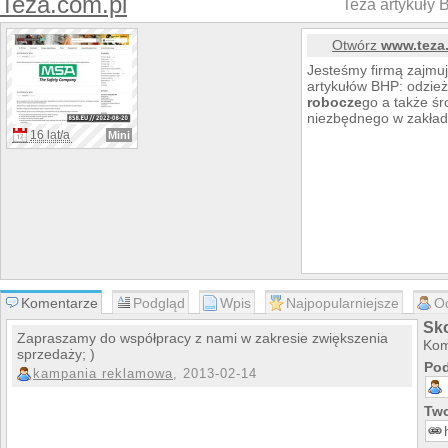
Teza.com.pl
Teza artykuły 
Otwórz
www.teza
Jesteśmy firmą zajmuj
artykułów BHP: odzie
robocze
go a także śr
niezbędnego w zakła
16 lat/a
Mini
Komentarze
Podgląd
Wpis
Najpopularniejsze
O
Sk
Zapraszamy do współpracy z nami w zakresie zwiększenia
Kom
sprzedaży; )
Pod
kampania reklamowa
, 2013-02-14
Two