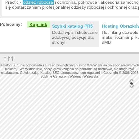
Practic -
odzież robocza
i ochronna, pokrowce i akcesoria samocho
się dostarczaniem profesjonalnej odzieży roboczej i ochronnej o
Polecamy:
Kup link
Szybki katalog PR5
Hosting Obrazkó
Dodaj wpis i skutecznie
Hotlinking dozwolo
zdobywaj pozycję dla
maks. rozmiar plik
strony!
9MB
↑↑↑
Katalog SEO nie odpowiada za treść zewnętrznych stron WWW ani linków sponsorowanych
(reklam). Wszystkie linki, opisy, grafiki/zdjęcia do pobrania są darmowe, ale mogą być
nieaktualne. Odwiedzając Katalog SEO akceptujesz jego regulamin. Copyright © 2006-2026
Sublime
★
Star.com Walerian Walawski
.