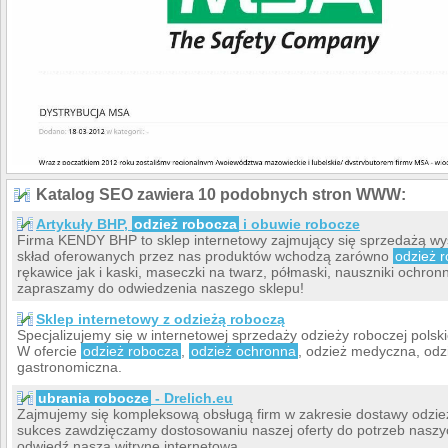
Katalog SEO zawiera 10 podobnych stron WWW:
Artykuły BHP,
odzież robocza
i obuwie robocze
Firma KENDY BHP to sklep internetowy zajmujący się sprzedażą wys
skład oferowanych przez nas produktów wchodzą zarówno
odzież 
rękawice jak i kaski, maseczki na twarz, półmaski, nauszniki ochronn
zapraszamy do odwiedzenia naszego sklepu!
Sklep internetowy z odzieżą roboczą
Specjalizujemy się w internetowej sprzedaży odzieży roboczej polsk
W ofercie
odzież robocza
,
odzież ochronna
, odzież medyczna, odz
gastronomiczna.
ubrania robocze
- Drelich.eu
Zajmujemy się kompleksową obsługą firm w zakresie dostawy odzie
sukces zawdzięczamy dostosowaniu naszej oferty do potrzeb naszych
odwiedź naszą witrynę internetową.