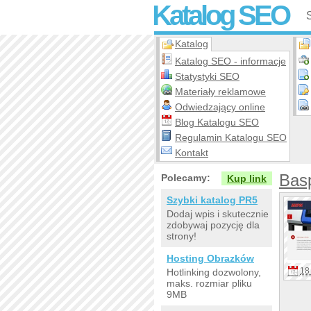
Katalog SEO
Katalog
Katalog SEO - informacje
Statystyki SEO
Materiały reklamowe
Odwiedzający online
Blog Katalogu SEO
Regulamin Katalogu SEO
Kontakt
Bas
Polecamy:
Kup link
Szybki katalog PR5
Dodaj wpis i skutecznie
zdobywaj pozycję dla
strony!
Hosting Obrazków
18 
Hotlinking dozwolony,
maks. rozmiar pliku
9MB