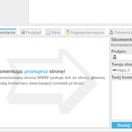
➯
entarze
Podgląd
Wpis
Najpopularniejsze
Odwiedza
Skomentu
Komentarze
Podpis:
Twoja st
omentując
promujesz
stronę!
Twój kome
omentowana strona WWW zyskuje link ze strony głównej.
odaj komentarz www.baspol.comweb.pl teraz!