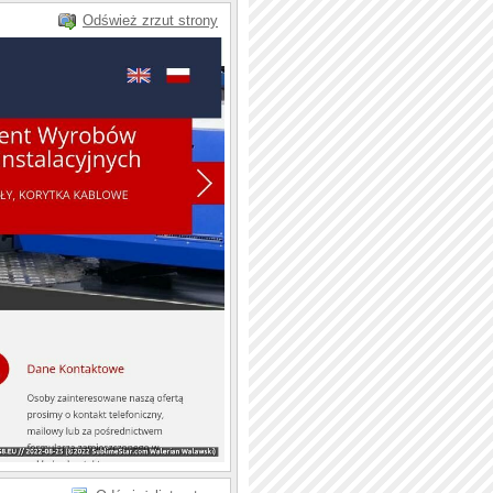
Odśwież zrzut strony