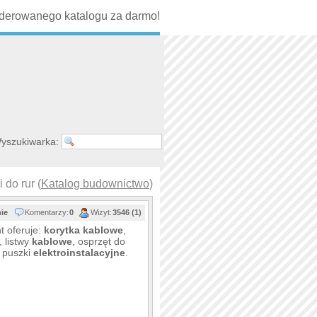
erowanego katalogu za darmo!
yszukiwarka:
 do rur (
Katalog budownictwo
)
nie
Komentarzy:
0
Wizyt:
3546 (1)
t oferuje:
korytka
kablowe
,
, listwy
kablowe
, osprzęt do
i puszki
elektroinstalacyjne
.