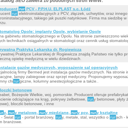
atalog SEO zawiera 10 podobnych stron WWW:
roducent
rur
PCV - P.P.H.U. ELPLAST s.c. Łódź
ducent
rur
elektroinstalacyjnych z PCV, złączek, uchwytów, oraz innego
troninstalacyjnego, takiego jak puszki natynkowe. Firma ma siedzibę w
rzu.
tomatolog Opole: implanty Opole, wybielanie Opole
na gabinetu stomatologicznego w Opolu. Na stronie zamieszczono wiele
ch technikach osiągalnych w stomatologii oraz cennik usług stomatolo
rywatna Praktyka Lekarska dr. Rogiewicza
ywatnej Praktyce Lekarskiej dr Rogiewicza znajdą Państwo nie tylko pro
eczną opiekę medyczną w wielu dziedzinach.
nstalacje gazów medycznych, wyposażenie sal operacyjnych
jalnością firmy Bermed jest instalacja gazów medycznych. Na stronie 
acyjne, lampy zabiegowe oraz sprzęt medyczny. Proponujemy wyposaż
mny chi
rur
giczne, kolumny anestezjologiczne a także..
loczki betonowe
eabet, Bożepole Wielkie, woj. pomorskie. Producent oferuje prefabryka
ścienie odciążające na krąg, pokrywy żelbetowe,
rur
y betonowe, płyty
owe), bloczki betonowe, i inne
ur
y,
rur
y metalowe,
rur
y miedziane,
rur
y pcv,
rur
y kształtne
 - Świat
rur
- portal branżowy,
rur
y, metale, stal, wszystko o
rur
ach - 
m branżowe.