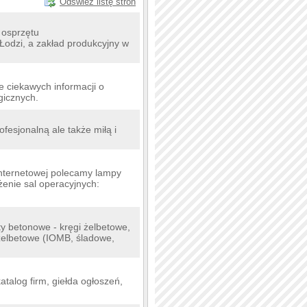
Odśwież listę stron
 osprzętu
 Łodzi, a zakład produkcyjny w
 ciekawych informacji o
gicznych.
fesjonalną ale także miłą i
internetowej polecamy lampy
enie sal operacyjnych:
ty betonowe - kręgi żelbetowe,
 żelbetowe (IOMB, śladowe,
katalog firm, giełda ogłoszeń,