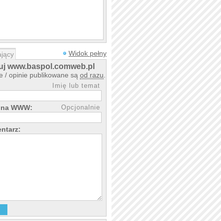
Widok pełny
jący
j www.baspol.comweb.pl
 / opinie publikowane są
od razu
.
Imię lub temat
rona WWW:
Opcjonalnie
ntarz: