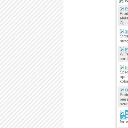
K
P
Pro
elek
Zgie
S
Stro
nowy
P
W Pr
serd
I
Spec
oper
kolu
B
Pref
pier
ażur
r
rur
y
foru