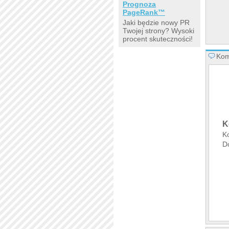
Prognoza
PageRank™
Jaki będzie nowy PR
Twojej strony? Wysoki
procent skuteczności!
Kom
K
K
D