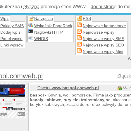
Skuteczna i
etyczna
promocja stron WWW –
dodaj stronę
do mod
Wpis
Narzędzia
RSS
Pakiety SMS
Wskaźnik PageRank
Najnowsze komentarze
Dodaj wpis
Nagłówki HTTP
Najnowsze wpisy
Panel wpisu
WHOIS
Najnowsze wpisy SMS
Linki wpisów
Najnowsze wpisy SEO
Najnowsze wpisy Mini
W
pol.comweb.pl
Złączki
Otwórz
www.baspol.comweb.pl
SSL:
baspol
- Gdynia, woj. pomorskie. Firma jako producen
kanały
kablowe
,
rury
elektroinstalacyjne
, akcesoria
korytek kablowych, złączki do rur oraz uchwyty do rur 
lat/a
Mini