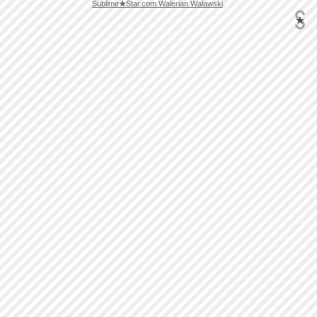
Sublime
★
Star.com Walerian Walawski
.