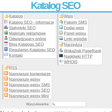
Katalog SEO
Katalog
Wpis
Skuteczna i
etyczna
promocja stron WWW –
dodaj stronę
do
moderowanego katalogu za darmo!
Katalog SEO - informacje
Pakiety SMS
Statystyki SEO
Dodaj wpis
Materiały reklamowe
Panel wpisu
Odwiedzający online
Linki wpisów
Blog Katalogu SEO
Narzędzia
Regulamin Katalogu SEO
Wskaźnik PageRank
Kontakt
Nagłówki HTTP
WHOIS
RSS
Najnowsze komentarze
Najnowsze wpisy
Najnowsze wpisy SMS
Najnowsze wpisy SEO
Najnowsze wpisy Mini
Wyszukiwarka: