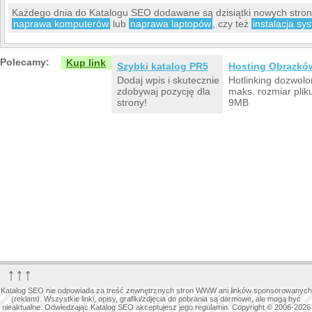
Każdego dnia do Katalogu SEO dodawane są dzisiątki nowych stro
naprawa komputerów
lub
naprawa laptopów
, czy też
instalacja sy
Polecamy:
Kup link
Szybki katalog PR5
Hosting Obrazkó
Dodaj wpis i skutecznie
Hotlinking dozwolo
zdobywaj pozycję dla
maks. rozmiar plik
strony!
9MB
↑↑↑
Katalog SEO nie odpowiada za treść zewnętrznych stron WWW ani linków sponsorowanych
(reklam). Wszystkie linki, opisy, grafiki/zdjęcia do pobrania są darmowe, ale mogą być
nieaktualne. Odwiedzając Katalog SEO akceptujesz jego regulamin. Copyright © 2006-2026