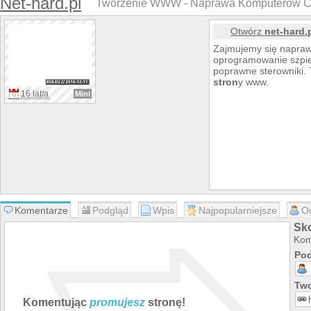
Net-hard.pl
Tworzenie WWW - Naprawa Komputerów C
Otwórz
net-hard.
Zajmujemy się napra
oprogramowanie szpieg
poprawne sterowniki.
stron
y www.
16 lat/a
Mini
Komentarze
Podgląd
Wpis
Najpopularniejsze
O
Sko
Kom
Pod
Two
Komentując
promujesz
stronę!