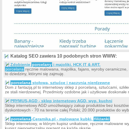
Katalog SEO zawiera 10 podobnych stron WWW:
Zdobienie
porcelany
i majoliki. HCK IT & ART.
porcelana
ręcznie malowana, majolika, fajans, wyroby ceramiczne, a 
to dziedziny, którymi się zajmuję.
porcelana
stołowa, sztućce i naczynia nierdzewne
Dom z fantazją.pl to internetowy sklep z porcelaną, sztućcami, s
ze stali nierdzewnej. Przedmioty ozdobne jak i użytkowe doskonałe 
PRYMUS-AGD - sklep internetowy AGD, wyp. kuchni
Sklep internetowy AGD umożliwiający zakup produktów bez kosztów pr
dyskontowych - 70 na terenie całej Polski; 20.000 produktów do wyb
porcelana
-Ceramika.pl - malowane kubki,
filiżanki
Sklep internetowy, w którym kupisz unikatowe, ręcznie malowane w
kupisz niepowtarzalny prezent na każdą okazję.