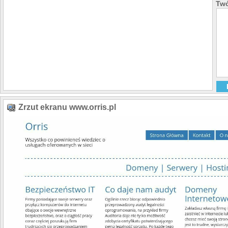
Twó
Zrzut ekranu www.orris.pl