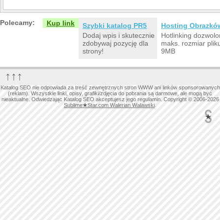
Polecamy:
Kup link
Szybki katalog PR5
Hosting Obrazkó
Dodaj wpis i skutecznie
Hotlinking dozwolo
zdobywaj pozycję dla
maks. rozmiar plik
strony!
9MB
↑↑↑
Katalog SEO nie odpowiada za treść zewnętrznych stron WWW ani linków sponsorowanych
(reklam). Wszystkie linki, opisy, grafiki/zdjęcia do pobrania są darmowe, ale mogą być
nieaktualne. Odwiedzając Katalog SEO akceptujesz jego regulamin. Copyright © 2006-2026
Sublime
★
Star.com Walerian Walawski
.