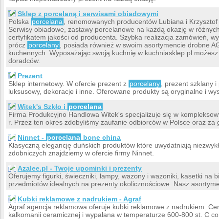
Sklep z porcelaną i serwisami obiadowymi
Polska
porcelana
, renomowanych producentów Lubiana i Krzysztof 
Serwisy obiadowe, zastawy porcelanowe na każdą okazję w różnych
certyfikatem jakości od producenta. Szybka realizacja zamówień, wy
prócz
porcelany
, posiada również w swoim asortymencie drobne A
kuchennych. Wyposażając swoją kuchnię w kuchniasklep.pl możesz
doradców.
Prezent
Sklep internetowy. W ofercie prezent z
porcelany
, prezent szklany i
luksusowy, dekoracje i inne. Oferowane produkty są oryginalne i wys
Witek's Szkło i
porcelana
Firma Produkcyjno Handlowa Witek's specjalizuje się w komplekso
r. Przez ten okres zdobyliśmy zaufanie odbiorców w Polsce oraz za 
Ninnet -
porcelana
bone china
Klasyczną elegancję duńskich produktów które uwydatniają niezwykł
zdobniczych znajdziemy w ofercie firmy Ninnet.
Azalee.pl - Twoje upominki i prezenty
Oferujemy figurki, świeczniki, lampy, wazony i wazoniki, kasetki na bi
przedmiotów idealnych na prezenty okolicznościowe. Nasz asortymen
Kubki reklamowe z nadrukiem - Agraf
Agraf agencja reklamowa oferuje kubki reklamowe z nadrukiem. 
kalkomanii ceramicznej i wypalana w temperaturze 600-800 st. C co