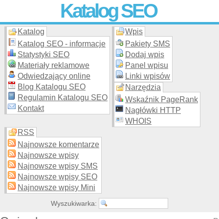
Katalog SEO
Katalog
Wpis
Skuteczna i
etyczna
promocja stron WWW –
dodaj stronę
do
moderowanego katalogu za darmo!
Katalog SEO - informacje
Pakiety SMS
Statystyki SEO
Dodaj wpis
Materiały reklamowe
Panel wpisu
Odwiedzający online
Linki wpisów
Blog Katalogu SEO
Narzędzia
Regulamin Katalogu SEO
Wskaźnik PageRank
Kontakt
Nagłówki HTTP
WHOIS
RSS
Najnowsze komentarze
Najnowsze wpisy
Najnowsze wpisy SMS
Najnowsze wpisy SEO
Najnowsze wpisy Mini
Wyszukiwarka: