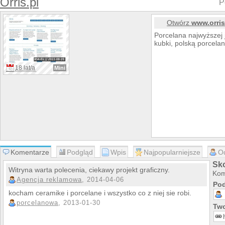
Orris.pl
P
Otwórz
www.orris
Porcelana najwyższej j
kubki, polską porcela
18 lat/a
Mini
Komentarze
Podgląd
Wpis
Najpopularniejsze
O
Sko
Witryna warta polecenia, ciekawy projekt graficzny.
Kom
Agencja reklamowa
, 2014-04-06
Pod
kocham ceramike i porcelane i wszystko co z niej sie robi.
porcelanowa
, 2013-01-30
Two