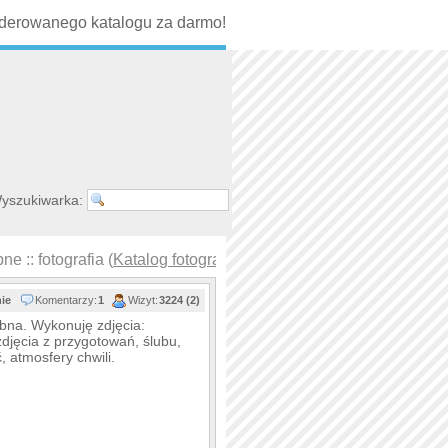
erowanego katalogu za darmo!
yszukiwarka:
e :: fotografia (
Katalog fotografia
)
nie
Komentarzy:
1
Wizyt:
3224 (2)
lubna. Wykonuję zdjęcia:
zdjęcia z przygotowań, ślubu,
, atmosfery chwili.