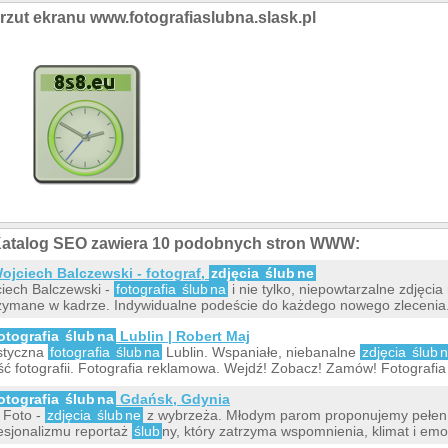
rzut ekranu www.fotografiaslubna.slask.pl
atalog SEO zawiera 10 podobnych stron WWW:
ojciech Balczewski - fotograf,
zdjęcia
ślub
ne
iech Balczewski -
fotografia
ślub
na
i nie tylko, niepowtarzalne zdjęcia
zymane w kadrze. Indywidualne podeście do każdego nowego zlecenia
otografia
ślub
na
Lublin | Robert Maj
styczna
fotografia
ślub
na
Lublin. Wspaniałe, niebanalne
zdjęcia
ślub
n
ść fotografii. Fotografia reklamowa. Wejdź! Zobacz! Zamów! Fotografia 
otografia
ślub
na
Gdańsk, Gdynia
s Foto -
zdjęcia
ślub
ne
z wybrzeża. Młodym parom proponujemy pełen
esjonalizmu reportaż
ślub
ny, który zatrzyma wspomnienia, klimat i emo