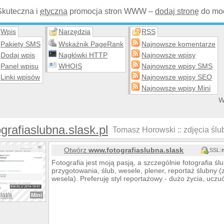
Skuteczna i
etyczna
promocja stron WWW –
dodaj stronę
do mod
Wpis
Narzędzia
RSS
Pakiety SMS
Wskaźnik PageRank
Najnowsze komentarze
Dodaj wpis
Nagłówki HTTP
Najnowsze wpisy
Panel wpisu
WHOIS
Najnowsze wpisy SMS
Linki wpisów
Najnowsze wpisy SEO
Najnowsze wpisy Mini
W
grafiaslubna.slask.pl
Tomasz Horowski :: zdjęcia ślubn
Otwórz
www.fotografiaslubna.slask.pl
SSL:
Fotografia jest moją pasją, a szczególnie fotografia ś
przygotowania, ślub, wesele, plener, reportaż ślubny (
wesela). Preferuję styl reportażowy - dużo życia, uczuć
lat/a
Mini