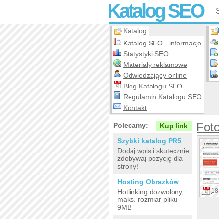
Katalog SEO
Katalog
Katalog SEO - informacje
Statystyki SEO
Materiały reklamowe
Odwiedzający online
Blog Katalogu SEO
Regulamin Katalogu SEO
Kontakt
Foto
Polecamy:
Kup link
Szybki katalog PR5
Dodaj wpis i skutecznie
zdobywaj pozycję dla
strony!
Hosting Obrazków
18 
Hotlinking dozwolony,
maks. rozmiar pliku
9MB