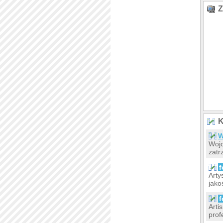
Z
K
W
Wojc
zatr
f
Arty
jako
f
Arti
prof