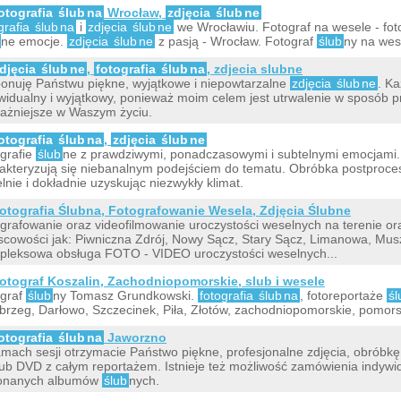
otografia
ślub
na
Wrocław,
zdjęcia
ślub
ne
grafia
ślub
na
i
zdjęcia
ślub
ne
we Wrocławiu. Fotograf na wesele - foto
ne emocje.
zdjęcia
ślub
ne
z pasją - Wrocław. Fotograf
ślub
ny na wes
djęcia
ślub
ne
,
fotografia
ślub
na
, zdjecia slubne
onuję Państwu piękne, wyjątkowe i niepowtarzalne
zdjęcia
ślub
ne
. Ka
widualny i wyjątkowy, ponieważ moim celem jest utrwalenie w sposób pr
ażniejsze w Waszym życiu.
otografia
ślub
na
,
zdjęcia
ślub
ne
grafie
ślub
ne z prawdziwymi, ponadczasowymi i subtelnymi emocjami. 
akteryzują się niebanalnym podejściem do tematu. Obróbka postproc
elnie i dokładnie uzyskując niezwykły klimat.
otografia Ślubna, Fotografowanie Wesela, Zdjęcia Ślubne
grafowanie oraz videofilmowanie uroczystości weselnych na terenie or
scowości jak: Piwniczna Zdrój, Nowy Sącz, Stary Sącz, Limanowa, Musz
leksowa obsługa FOTO - VIDEO uroczystości weselnych...
otograf Koszalin, Zachodniopomorskie, slub i wesele
graf
ślub
ny Tomasz Grundkowski.
fotografia
ślub
na
, fotoreportaże
śl
brzeg, Darłowo, Szczecinek, Piła, Złotów, zachodniopomorskie, pomorsk
otografia
ślub
na
Jaworzno
mach sesji otrzymacie Państwo piękne, profesjonalne zdjęcia, obróbkę
ub DVD z całym reportażem. Istnieje też możliwość zamówienia indywidu
onanych albumów
ślub
nych.