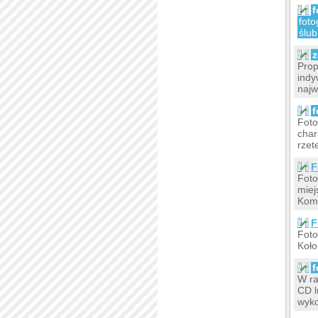
f
foto
ślub
z
Prop
indy
najw
f
Foto
char
rzet
F
Foto
miej
Komp
F
Foto
Koło
f
W ra
CD l
wyk