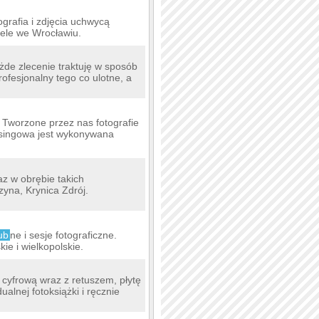
grafia i zdjęcia uchwycą
ele we Wrocławiu.
żde zlecenie traktuję w sposób
ofesjonalny tego co ulotne, a
Tworzone przez nas fotografie
esingowa jest wykonywana
az w obrębie takich
yna, Krynica Zdrój.
ub
ne i sesje fotograficzne.
ie i wielkopolskie.
 cyfrową wraz z retuszem, płytę
alnej fotoksiążki i ręcznie