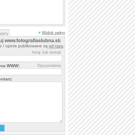
Widok pełny
jący
j www.fotografiaslubna.slask.pl
 / opinie publikowane są
od razu
.
Imię lub temat
rona WWW:
Opcjonalnie
ntarz: