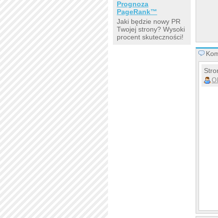
Prognoza
PageRank™
Jaki będzie nowy PR
Twojej strony? Wysoki
procent skuteczności!
Kom
Stro
O