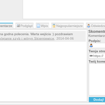
entarze
Podgląd
Wpis
Najpopularniejsze
Odwiedza
Skomentu
na godna polecenia. Warta wejścia :) pozdrawiam
Komentarze
klejanie szyb i witryn Skierniewice
, 2014-04-06
Podpis:
Twoja st
Twój kome