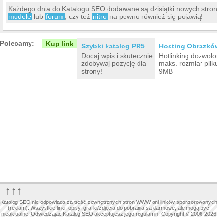
Każdego dnia do Katalogu SEO dodawane są dzisiątki nowych str
modele
lub
forum
, czy też
nitro
na pewno również się pojawią!
Polecamy:
Kup link
Szybki katalog PR5
Hosting Obrazkó
Dodaj wpis i skutecznie
Hotlinking dozwolo
zdobywaj pozycję dla
maks. rozmiar plik
strony!
9MB
↑↑↑
Katalog SEO nie odpowiada za treść zewnętrznych stron WWW ani linków sponsorowanych
(reklam). Wszystkie linki, opisy, grafiki/zdjęcia do pobrania są darmowe, ale mogą być
nieaktualne. Odwiedzając Katalog SEO akceptujesz jego regulamin. Copyright © 2006-2026