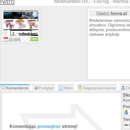
Nitro
Modelarstwo R/C - Fso:Ng - Warmia i
Otwórz
fsong.pl
Modelarstwo samocho
shoutbox. Ogromny dzia
sklepów, producentów 
ciekawe artykuły.
16 lat/a
SMS
Komentarze
Podgląd
Wpis
Najpopularniejsze
O
Sko
Kom
Pod
Two
Komentując
promujesz
stronę!