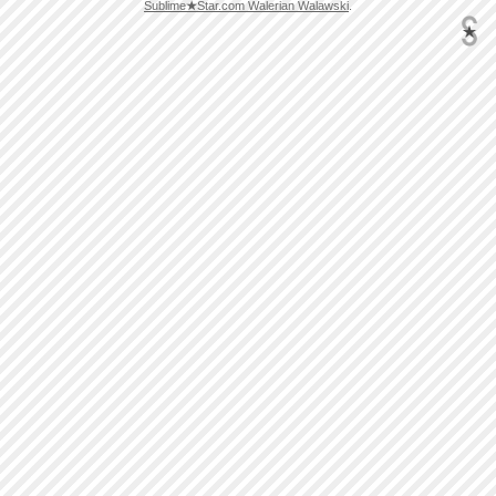
Sublime
★
Star.com Walerian Walawski
.