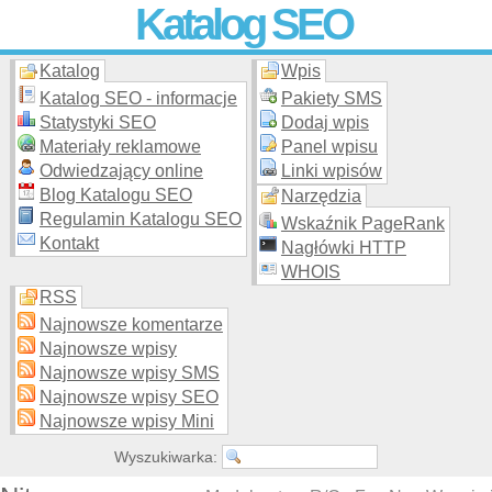
Katalog SEO
Katalog
Wpis
Skuteczna i
etyczna
promocja stron WWW –
dodaj stronę
do
moderowanego katalogu za darmo!
Katalog SEO - informacje
Pakiety SMS
Statystyki SEO
Dodaj wpis
Materiały reklamowe
Panel wpisu
Odwiedzający online
Linki wpisów
Blog Katalogu SEO
Narzędzia
Regulamin Katalogu SEO
Wskaźnik PageRank
Kontakt
Nagłówki HTTP
WHOIS
RSS
Najnowsze komentarze
Najnowsze wpisy
Najnowsze wpisy SMS
Najnowsze wpisy SEO
Najnowsze wpisy Mini
Wyszukiwarka: