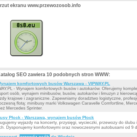
rzut ekranu www.przewozosob.info
atalog SEO zawiera 10 podobnych stron WWW:
ynajem komfortowych busów Warszawa - VIPWAY.PL
AY.PL - Wynajem komfortowych busów i autokarów. Oferujemy kompl
sport osób, wynajem minibusów, busów, autokarów i limuzyn z kierow
zdy krajowe i zagraniczne. Zapewniamy doradztwo logistyczne, profe
czesną flotą: minibusy marki Volkswagen Caravelle Comfortline, Merc
ież Mercedes Sprinter.
usy Płock - Warszawa, wynajem busów Płock
ugujemy wyjazdy na koncerty, przysięgi, wycieczki, przewozy do ślubu i
ch. Dysponujemy komfortowymi oraz nowoczesnymi autobusami od 9 do
ransport,
przewóz osób
do Wiednia