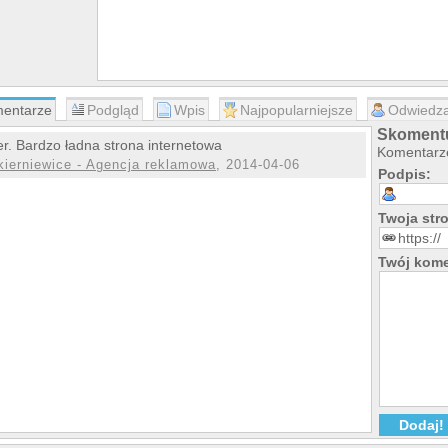
entarze
Podgląd
Wpis
Najpopularniejsze
Odwiedza
Skomentu
r. Bardzo ładna strona internetowa
Komentarze
kierniewice - Agencja reklamowa
, 2014-04-06
Podpis:
Twoja st
Twój kome