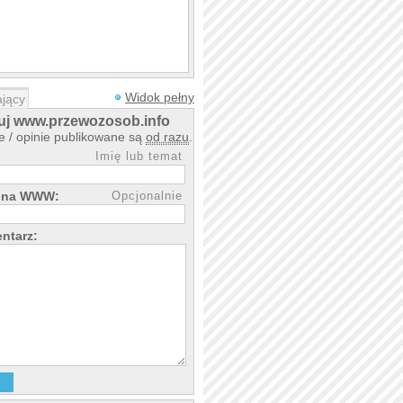
Widok pełny
jący
j www.przewozosob.info
 / opinie publikowane są
od razu
.
Imię lub temat
rona WWW:
Opcjonalnie
ntarz: