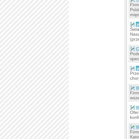
Firm
Pols
mię
p
Świa
Nasz
(prz
C
Pode
spec
p
Prze
chor
W
Firm
wsze
W
Ofer
konf
W
Firm
Kato