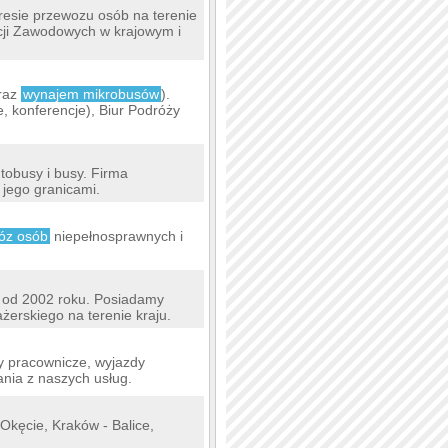
resie przewozu osób na terenie
ncji Zawodowych w krajowym i
raz
wynajem mikrobusów
).
, konferencje), Biur Podróży
tobusy i busy. Firma
 jego granicami.
óz osób
niepełnosprawnych i
e od 2002 roku. Posiadamy
żerskiego na terenie kraju.
y pracownicze, wyjazdy
tania z naszych usług.
Okęcie, Kraków - Balice,