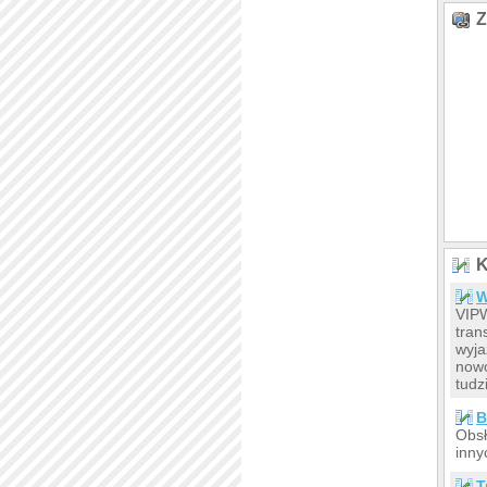
Z
K
W
VIPW
tran
wyja
nowo
tudz
B
Obsł
inny
T