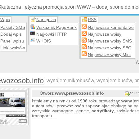
Skuteczna i
etyczna
promocja stron WWW –
dodaj stronę
do mod
Wpis
Narzędzia
RSS
Pakiety SMS
Wskaźnik PageRank
Najnowsze komentarze
Dodaj wpis
Nagłówki HTTP
Najnowsze wpisy
Panel wpisu
WHOIS
Najnowsze wpisy SMS
Linki wpisów
Najnowsze wpisy SEO
Najnowsze wpisy Mini
W
ewozosob.info
wynajem mikrobusów, wynajem busów, pr
Otwórz
www.przewozosob.info
SSL:
Istniejemy na rynku od 1996 roku prowadząc
wynaje
autobusów i przewóz osób zapewniając obsługę na n
wszystkie wymagane licencje,
certyfikaty
, zaświadcz
transportu...
lat/a
Mini