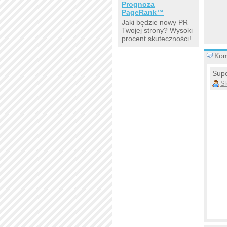
Prognoza
PageRank™
Jaki będzie nowy PR
Twojej strony? Wysoki
procent skuteczności!
Kom
Supe
S