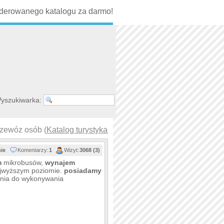
erowanego katalogu za darmo!
yszukiwarka:
zewóz osób (
Katalog turystyka w pols…
)
nie
Komentarzy:
1
Wizyt:
3068 (3)
m
mikrobusów,
wynajem
ajwyższym poziomie.
posiadamy
enia do wykonywania