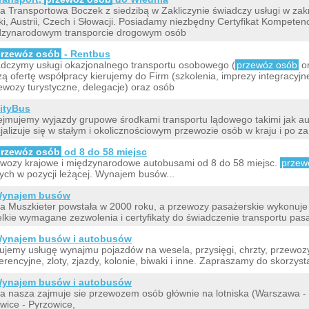
a Transportowa Boczek z siedzibą w Zakliczynie świadczy usługi w zak
ki, Austrii, Czech i Słowacji. Posiadamy niezbędny Certyfikat Kompete
dzynarodowym transporcie drogowym osób
rzewóz osób
- Rentbus
dczymy usługi okazjonalnego transportu osobowego (
przewóz osób
o
ą ofertę współpracy kierujemy do Firm (szkolenia, imprezy integracyjne
ewozy turystyczne, delegacje) oraz osób
ityBus
jmujemy wyjazdy grupowe środkami transportu lądowego takimi jak au
jalizuje się w stałym i okolicznościowym przewozie osób w kraju i po za
rzewóz osób
od 8 do 58 miejsc
wozy krajowe i międzynarodowe autobusami od 8 do 58 miejsc.
przew
ych w pozycji leżącej. Wynajem busów...
ynajem busów
a Muszkieter powstała w 2000 roku, a przewozy pasażerskie wykonuj
lkie wymagane zezwolenia i certyfikaty do świadczenie transportu pasa
ynajem busów i autobusów
ujemy usługę wynajmu pojazdów na wesela, przysięgi, chrzty, przewoz
erencyjne, zloty, zjazdy, kolonie, biwaki i inne. Zapraszamy do skorzys
ynajem busów i autobusów
a nasza zajmuje sie przewozem osób głównie na lotniska (Warszawa - 
wice - Pyrzowice,