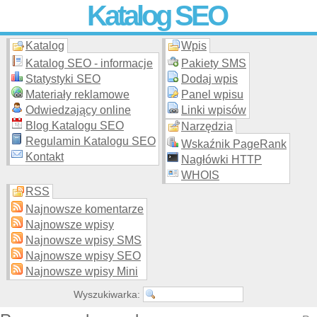
Katalog SEO
Katalog
Wpis
Skuteczna i
etyczna
promocja stron WWW –
dodaj stronę
do
moderowanego katalogu za darmo!
Katalog SEO - informacje
Pakiety SMS
Statystyki SEO
Dodaj wpis
Materiały reklamowe
Panel wpisu
Odwiedzający online
Linki wpisów
Blog Katalogu SEO
Narzędzia
Regulamin Katalogu SEO
Wskaźnik PageRank
Kontakt
Nagłówki HTTP
WHOIS
RSS
Najnowsze komentarze
Najnowsze wpisy
Najnowsze wpisy SMS
Najnowsze wpisy SEO
Najnowsze wpisy Mini
Wyszukiwarka: