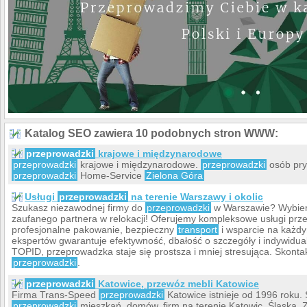
Katalog SEO zawiera 10 podobnych stron WWW:
przeprowadzki
krajowe i międzynarodowe
przeprowadzki
krajowe i międzynarodowe.
przeprowadzki
osób pryw
przeprowadzki
Home-Service
Zielona Góra
Usługi
przeprowadzki
na terenie Warszawy i okolic
Szukasz niezawodnej firmy do
przeprowadzki
w Warszawie? Wybie
zaufanego partnera w relokacji! Oferujemy kompleksowe usługi pr
profesjonalne pakowanie, bezpieczny
transport
i wsparcie na każdy
ekspertów gwarantuje efektywność, dbałość o szczegóły i indywidual
TOPID, przeprowadzka staje się prostsza i mniej stresująca. Skonta
przeprowadzki
.
przeprowadzki
Katowice, przewóz mebli Katowice
Firma Trans-Speed
przeprowadzki
Katowice istnieje od 1996 roku
przeprowadzki
mieszkań, domów, firm na terenie Katowic, Śląska, Za