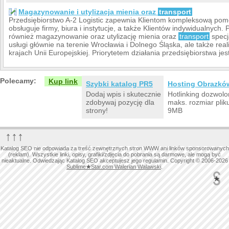
Magazynowanie i utylizacja mienia oraz
transport
Przedsiębiorstwo A-2 Logistic zapewnia Klientom kompleksową pom
obsługuje firmy, biura i instytucje, a także Klientów indywidualnych.
również magazynowanie oraz utylizację mienia oraz
transport
specj
usługi głównie na terenie Wrocławia i Dolnego Śląska, ale także reali
krajach Unii Europejskiej. Priorytetem działania przedsiębiorstwa jes
Polecamy:
Kup link
Szybki katalog PR5
Hosting Obrazkó
Dodaj wpis i skutecznie
Hotlinking dozwolo
zdobywaj pozycję dla
maks. rozmiar plik
strony!
9MB
↑↑↑
Katalog SEO nie odpowiada za treść zewnętrznych stron WWW ani linków sponsorowanych
(reklam). Wszystkie linki, opisy, grafiki/zdjęcia do pobrania są darmowe, ale mogą być
nieaktualne. Odwiedzając Katalog SEO akceptujesz jego regulamin. Copyright © 2006-2026
Sublime
★
Star.com Walerian Walawski
.