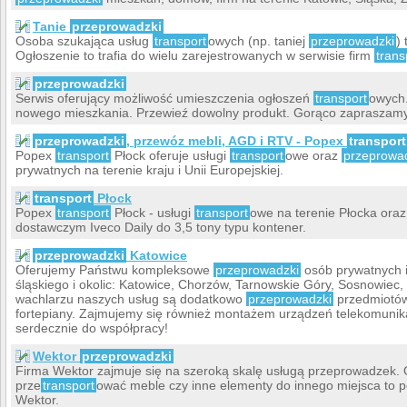
Tanie
przeprowadzki
Osoba szukająca usług
transport
owych (np. taniej
przeprowadzki
)
Ogłoszenie to trafia do wielu zarejestrowanych w serwisie firm
trans
przeprowadzki
Serwis oferujący możliwość umieszczenia ogłoszeń
transport
owych.
nowego mieszkania. Przewieź dowolny produkt. Gorąco zapraszam
przeprowadzki
, przewóz mebli, AGD i RTV - Popex
transport
Popex
transport
Płock oferuje usługi
transport
owe oraz
przeprowa
prywatnych na terenie kraju i Unii Europejskiej.
transport
Płock
Popex
transport
Płock - usługi
transport
owe na terenie Płocka ora
dostawczym Iveco Daily do 3,5 tony typu kontener.
przeprowadzki
Katowice
Oferujemy Państwu kompleksowe
przeprowadzki
osób prywatnych i
śląskiego i okolic: Katowice, Chorzów, Tarnowskie Góry, Sosnowiec,
wachlarzu naszych usług są dodatkowo
przeprowadzki
przedmiotów
fortepiany. Zajmujemy się również montażem urządzeń telekomunik
serdecznie do współpracy!
Wektor
przeprowadzki
Firma Wektor zajmuje się na szeroką skalę usługą przeprowadzek. O
prze
transport
ować meble czy inne elementy do innego miejsca to p
Wektor.