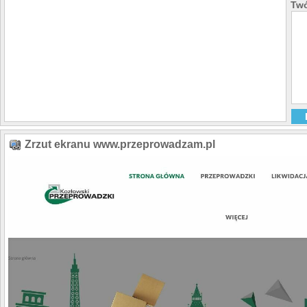
Twó
Zrzut ekranu www.przeprowadzam.pl