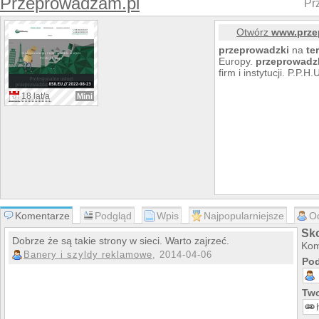
Przeprowadzam.pl
Pr
Otwórz
www.prze
przeprowadzki
na
te
Europy.
przeprowadz
firm i instytucji. P.P.
18 lat/a
Mini
Komentarze
Podgląd
Wpis
Najpopularniejsze
O
Sk
Dobrze że są takie strony w sieci. Warto zajrzeć.
Kom
Banery i szyldy reklamowe
, 2014-04-06
Pod
Two