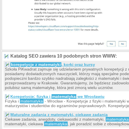
Katalog SEO zawiera 10 podobnych stron WWW:
korepetycje z matematyki
, korki oraz kursy
Szkoła PiKwadrat zajmuje się udzielaniem prywatnych korepetycji 
posiadamy doświadczonych nauczycieli, którzy mają specjalne podej
podopieczni bardzo szybko nadrabiają zaległości z matematyki i świ
przeprowadzamy w Krakowie. Gwarantujemy, że będziesz zadowolony
polubisz samą matematykę, która jest zmorą wielu uczniów.
Korepetycje: fizyka i
matematyka
we Wrocławiu
Fizyka i
matematyka
- Wrocław - Korepetycje z fizyki i matematyki
maturzystów i studentów do egzaminów poprawkowych. Korepetycje
Maturalne zadania z matematyki, ciekawe zadania
Ciekawe zadania, anegdoty, ciekawostki z matematyki,
matematyka
matematyki, ciekawa
matematyka
, jak poradzić sobie z obowiązko