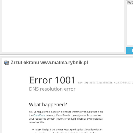
Twó
Zrzut ekranu www.matma.rybnik.pl