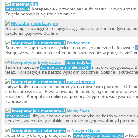
matematyka
matematyka
Korepetycje - przygotowania do matur i innych egzami
Zajęcia odbywają się również online.
RK Usługi Edukacyjne
RK Usługi Edukacyjne to najwyższej jakości nauczanie indywidualne
szkolenia językowe dla firm.
korepetycje z matematyki
Bydgoszcz
Serdecznie zapraszam wszystkich na tanie, skuteczne i efektywne
k
Bydgoszczy. Posiadam niezbędne doświadczenie w pracy z dziećmi 
Korepetycje Bydgoszcz -
matematyka
Tanie i skuteczne
korepetycje z matematyki
i fizyki w Bydgoszczy. 
teraz. Korepetycje na bardzo wysokim poziomie. Solidne i skuteczn
korepetycje z matematyki
przez internet
Indywidualne nauczanie matematyki na dowolnym poziomie. Od ma
średnią do wyższej. Przygotowanie do matury, egzaminów poprawko
zaległości. Korepetycje online za pomocą Skype. Rozwiązywanie za
Zapraszam!
korepetycje z matematyki
Nowy Sącz
matematyka
, fizyka, chemia oraz informatyka na każdym poziomie 
będziesz zadowolony z niskich cen jakie przygotowaliśmy i poziomu
korepetycje z matematyki
w Nowym Sączu
Autor strony oferuje profesjonalne
korepetycje z matematyki
w Nowy