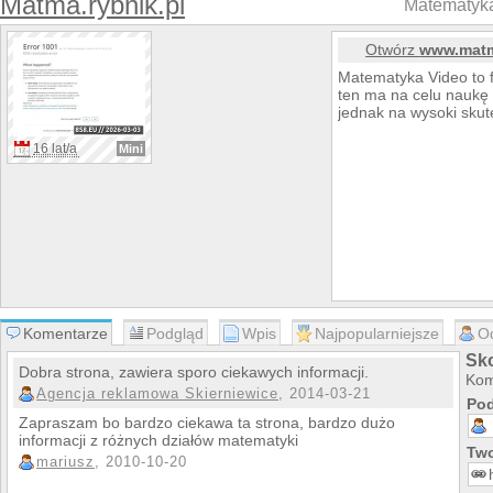
Matma.rybnik.pl
Matematyka
Otwórz
www.matm
Matematyka Video to f
ten ma na celu naukę
jednak na wysoki sku
16 lat/a
Mini
Komentarze
Podgląd
Wpis
Najpopularniejsze
O
Sk
Dobra strona, zawiera sporo ciekawych informacji.
Kom
Agencja reklamowa Skierniewice
, 2014-03-21
Pod
Zapraszam bo bardzo ciekawa ta strona, bardzo dużo
informacji z różnych działów matematyki
Two
mariusz
, 2010-10-20