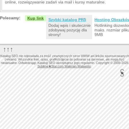
online, rozwiązywanie zadań via mail i kursy maturalne.
Polecamy:
Kup link
Szybki katalog PR5
Hosting Obrazkó
Dodaj wpis i skutecznie
Hotlinking dozwolo
zdobywaj pozycję dla
maks. rozmiar plik
strony!
9MB
↑↑↑
Katalog SEO nie odpowiada za treść zewnętrznych stron WWW ani linków sponsorowanych
(reklam). Wszystkie linki, opisy, grafiki/zdjęcia do pobrania są darmowe, ale mogą być
nieaktualne. Odwiedzając Katalog SEO akceptujesz jego regulamin. Copyright © 2006-2026
Sublime
★
Star.com Walerian Walawski
.