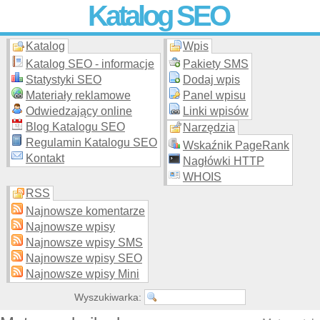
Katalog SEO
Katalog
Wpis
Skuteczna i
etyczna
promocja stron WWW –
dodaj stronę
do
moderowanego katalogu za darmo!
Katalog SEO - informacje
Pakiety SMS
Statystyki SEO
Dodaj wpis
Materiały reklamowe
Panel wpisu
Odwiedzający online
Linki wpisów
Blog Katalogu SEO
Narzędzia
Regulamin Katalogu SEO
Wskaźnik PageRank
Kontakt
Nagłówki HTTP
WHOIS
RSS
Najnowsze komentarze
Najnowsze wpisy
Najnowsze wpisy SMS
Najnowsze wpisy SEO
Najnowsze wpisy Mini
Wyszukiwarka: