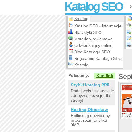
Katalog SEO
Katalog
Katalog SEO - informacje
Statystyki SEO
Materiały reklamowe
Odwiedzający online
Blog Katalogu SEO
Regulamin Katalogu SEO
Kontakt
Sept
Polecamy:
Kup link
Szybki katalog PR5
Dodaj wpis i skutecznie
zdobywaj pozycję dla
strony!
Hosting Obrazków
16 
Hotlinking dozwolony,
maks. rozmiar pliku
9MB