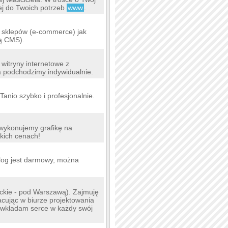
ej do Twoich potrzeb
www
.
 sklepów (e-commerce) jak
ią CMS).
witryny internetowe z
 podchodzimy indywidualnie.
anio szybko i profesjonalnie.
 wykonujemy grafikę na
skich cenach!
alog jest darmowy, można
ckie - pod Warszawą). Zajmuję
acując w biurze projektowania
i wkładam serce w każdy swój