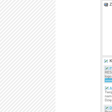
Z
K
P
RESE
logo
ww
A
Twoj
nam 
Dzię
D
Prac