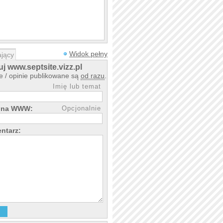
Widok pełny
jący
 www.septsite.vizz.pl
 / opinie publikowane są
od razu
.
Imię lub temat
rona WWW:
Opcjonalnie
ntarz: