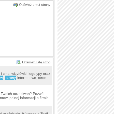
Odśwież zrzut strony
Odśwież listę stron
i cms, wizytówki, logotypy oraz
ww
,
strony
internetowe, stron
a Twoich oczekiwań? Pozwól
owi pełnej informacji o firmie.
ej właściciela. W trosce o Twój