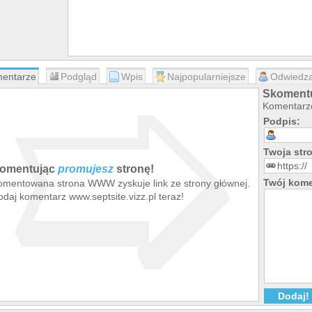
➯
entarze
Podgląd
Wpis
Najpopularniejsze
Odwiedza
Skomentuj
Komentarze
Podpis:
Twoja st
omentując
promujesz
stronę!
Twój kome
omentowana strona WWW zyskuje link ze strony głównej.
daj komentarz www.septsite.vizz.pl teraz!