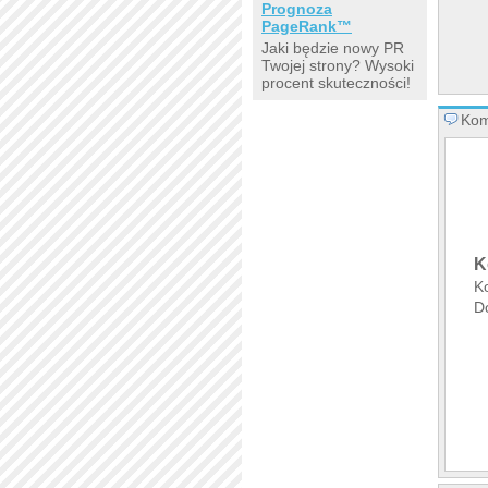
Prognoza
PageRank™
Jaki będzie nowy PR
Twojej strony? Wysoki
procent skuteczności!
Kom
K
K
Do