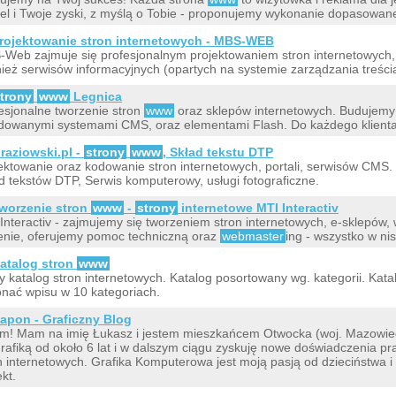
fel i Twoje zyski, z myślą o Tobie - proponujemy wykonanie dopasowan
rojektowanie stron internetowych - MBS-WEB
Web zajmuje się profesjonalnym projektowaniem stron internetowych,
ież serwisów informacyjnych (opartych na systemie zarządzania treśc
trony
www
Legnica
esjonalne tworzenie stron
www
oraz sklepów internetowych. Budujemy 
owanymi systemami CMS, oraz elementami Flash. Do każdego klienta
raziowski.pl -
strony
www
, Skład tekstu DTP
ektowanie oraz kodowanie stron internetowych, portali, serwisów CMS. T
d tekstów DTP, Serwis komputerowy, usługi fotograficzne.
worzenie stron
www
-
strony
internetowe MTI Interactiv
Interactiv - zajmujemy się tworzeniem stron internetowych, e-sklepów,
enie, oferujemy pomoc techniczną oraz
webmaster
ing - wszystko w ni
atalog stron
www
 katalog stron internetowych. Katalog posortowany wg. kategorii. Kat
nać wpisu w 10 kategoriach.
apon - Graficzny Blog
m! Mam na imię Łukasz i jestem mieszkańcem Otwocka (woj. Mazowie
grafiką od około 6 lat i w dalszym ciągu zyskuję nowe doświadczenia pr
n internetowych. Grafika Komputerowa jest moją pasją od dzieciństwa 
ekt.