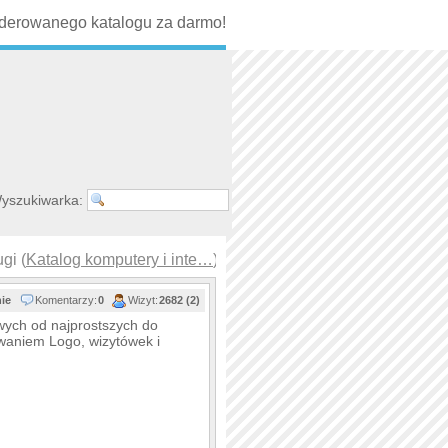
erowanego katalogu za darmo!
yszukiwarka:
gi (
Katalog komputery i inte…
)
nie
Komentarzy:
0
Wizyt:
2682 (2)
ych od najprostszych do
waniem Logo, wizytówek i