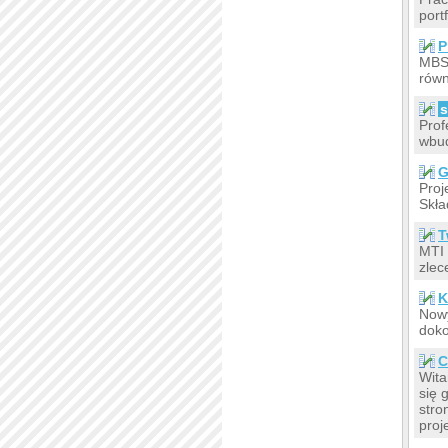
port
P
MBS-
równ
s
Prof
wbud
G
Proj
Skła
T
MTI 
zlec
K
Nowy
doko
C
Wita
się 
stro
proj