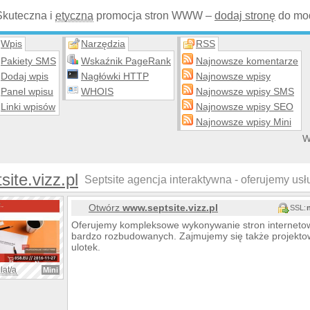
Skuteczna i
etyczna
promocja stron WWW –
dodaj stronę
do mod
Wpis
Narzędzia
RSS
Pakiety SMS
Wskaźnik PageRank
Najnowsze komentarze
Dodaj wpis
Nagłówki HTTP
Najnowsze wpisy
Panel wpisu
WHOIS
Najnowsze wpisy SMS
Linki wpisów
Najnowsze wpisy SEO
Najnowsze wpisy Mini
W
site.vizz.pl
Septsite agencja interaktywna - oferujemy usłu
Otwórz
www.septsite.vizz.pl
SSL:
Oferujemy kompleksowe wykonywanie stron internetow
bardzo rozbudowanych. Zajmujemy się także projekto
ulotek.
lat/a
Mini