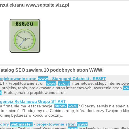
rzut ekranu www.septsite.vizz.pl
atalog SEO zawiera 10 podobnych stron WWW:
rojektowanie stron
www
- Starogard Gdański - RESET
T - Projektowanie stron
www
,
strony
internetowe, sklepy internetowe 
, projekty, tanio, projektowanie stron internetowych, tworzenie stron
w
w
. Profesjonalne projektowanie stron.
gencja Reklamowa Grupa ST-ART
a firma nie ma jeszcze swojej
strony
www
? Obecny serwis nie spełni
to zmienić. Zbudujemy dla Ciebie stronę, która dostarczy Twojemu klient
ki niej będziesz w końcu widoczny...
obry
webmaster
- projektowanie stron
www
ujemy na Twój sukces! Każda strona
www
to wizytówka i reklama dla j