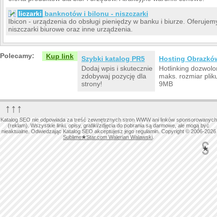
liczarki
banknotów i bilonu - niszczarki
Ibicon - urządzenia do obsługi pieniędzy w banku i biurze. Oferuj
niszczarki biurowe oraz inne urządzenia.
Polecamy:
Kup link
Szybki katalog PR5
Hosting Obrazkó
Dodaj wpis i skutecznie
Hotlinking dozwolo
zdobywaj pozycję dla
maks. rozmiar plik
strony!
9MB
↑↑↑
Katalog SEO nie odpowiada za treść zewnętrznych stron WWW ani linków sponsorowanych
(reklam). Wszystkie linki, opisy, grafiki/zdjęcia do pobrania są darmowe, ale mogą być
nieaktualne. Odwiedzając Katalog SEO akceptujesz jego regulamin. Copyright © 2006-2026
Sublime
★
Star.com Walerian Walawski
.