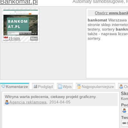
Bankomat.pl
Automaty samobsługowe, rol
Otwórz
www.bank
bankomat
Warszawa -
stronie sklep internetow
testery, sortery
bankn
także - naprawa liczar
sortery.
19 lat/a
Mini
Komentarze
Podgląd
Wpis
Najpopularniejsze
O
Sk
Witryna warta polecenia, ciekawy projekt graficzny.
Kom
Agencja reklamowa
, 2014-04-05
Pod
Two