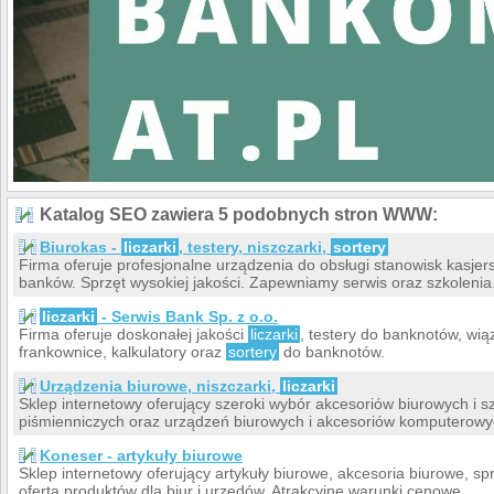
Katalog SEO zawiera 5 podobnych stron WWW:
Biurokas -
liczarki
, testery, niszczarki,
sortery
Firma oferuje profesjonalne urządzenia do obsługi stanowisk kasjers
banków. Sprzęt wysokiej jakości. Zapewniamy serwis oraz szkolenia
liczarki
- Serwis Bank Sp. z o.o.
Firma oferuje doskonałej jakości
liczarki
, testery do banknotów, wią
frankownice, kalkulatory oraz
sortery
do banknotów.
Urządzenia biurowe, niszczarki,
liczarki
Sklep internetowy oferujący szeroki wybór akcesoriów biurowych i s
piśmienniczych oraz urządzeń biurowych i akcesoriów komputerowy
Koneser - artykuły biurowe
Sklep internetowy oferujący artykuły biurowe, akcesoria biurowe, sp
oferta produktów dla biur i urzędów. Atrakcyjne warunki cenowe.