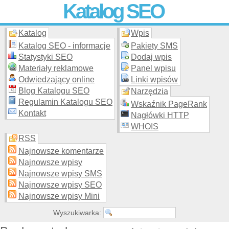
Katalog SEO
Katalog
Wpis
Skuteczna i
etyczna
promocja stron WWW –
dodaj stronę
do
moderowanego katalogu za darmo!
Katalog SEO - informacje
Pakiety SMS
Statystyki SEO
Dodaj wpis
Materiały reklamowe
Panel wpisu
Odwiedzający online
Linki wpisów
Blog Katalogu SEO
Narzędzia
Regulamin Katalogu SEO
Wskaźnik PageRank
Kontakt
Nagłówki HTTP
WHOIS
RSS
Najnowsze komentarze
Najnowsze wpisy
Najnowsze wpisy SMS
Najnowsze wpisy SEO
Najnowsze wpisy Mini
Wyszukiwarka: