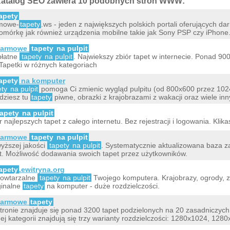
atalog SEO zawiera 10 podobnych stron WWW:
apety
mowe-
tapety
.ws - jeden z największych polskich portali oferujących 
omórkę jak również urządzenia mobilne takie jak Sony PSP czy iPhone
armowe
tapety
na pulpit
płatne
tapety
na pulpit
. Najwiekszy zbiór tapet w internecie. Ponad 90
Tapetki w różnych kategoriach
apety
na komputer
ety
na pulpit
pomoga Ci zmienic wygląd pulpitu (od 800x600 przez 10
dziesz tu
tapety
piwne, obrazki z krajobrazami z wakacji oraz wiele inn
tapety
na pulpit
r najlepszych tapet z całego internetu. Bez rejestracji i logowania. Kl
armowe
tapety
na pulpit
yższej jakości
tapety
na pulpit
. Systematycznie aktualizowana baza z
t. Możliwość dodawania swoich tapet przez użytkowników.
apety
.ewitryna.org
powtarzalne
tapety
na pulpit
Twojego komputera. Krajobrazy, ogrody, za
ginalne
tapety
na komputer - duże rozdzielczości.
armowe
tapety
tronie znajduje się ponad 3200 tapet podzielonych na 20 zasadniczych
ej kategorii znajdują się trzy warianty rozdzielczości: 1280x1024, 12