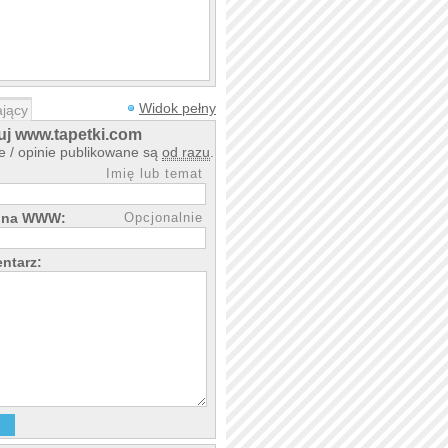
Widok pełny
jący
j www.tapetki.com
 / opinie publikowane są
od razu
.
Imię lub temat
rona WWW:
Opcjonalnie
ntarz: