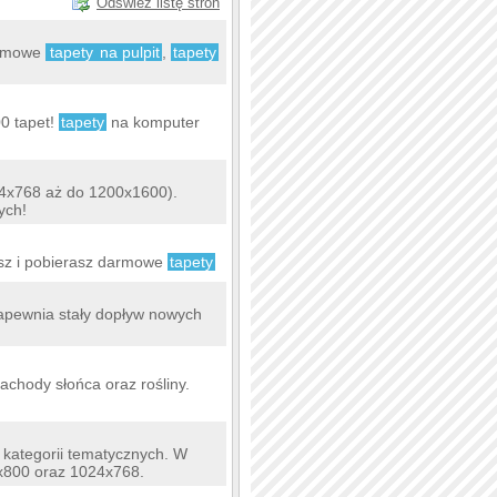
Odśwież listę stron
darmowe
tapety
na pulpit
,
tapety
.
00 tapet!
tapety
na komputer
24x768 aż do 1200x1600).
ych!
ikasz i pobierasz darmowe
tapety
apewnia stały dopływ nowych
chody słońca oraz rośliny.
 kategorii tematycznych. W
80x800 oraz 1024x768.