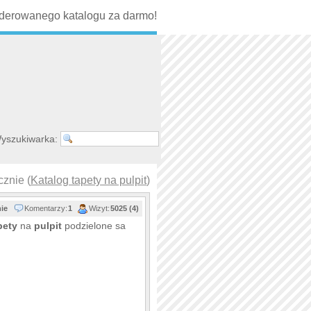
erowanego katalogu za darmo!
yszukiwarka:
cznie (
Katalog tapety na pulpit
)
nie
Komentarzy:
1
Wizyt:
5025 (4)
pety
na
pulpit
podzielone sa