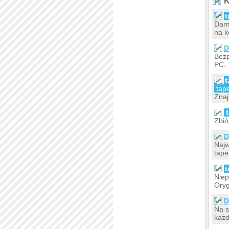
K
t
Dar
na k
D
Bez
PC. 
t
tap
Znaj
Zbió
D
Najw
tape
t
Nie
Ory
D
Na s
każd