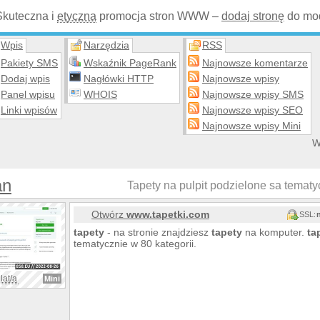
Skuteczna i
etyczna
promocja stron WWW –
dodaj stronę
do mod
Wpis
Narzędzia
RSS
Pakiety SMS
Wskaźnik PageRank
Najnowsze komentarze
Dodaj wpis
Nagłówki HTTP
Najnowsze wpisy
Panel wpisu
WHOIS
Najnowsze wpisy SMS
Linki wpisów
Najnowsze wpisy SEO
Najnowsze wpisy Mini
W
an
Tapety na pulpit podzielone sa tematy
Otwórz
www.tapetki.com
SSL:
tapety
- na stronie znajdziesz
tapety
na komputer.
ta
tematycznie w 80 kategorii.
lat/a
Mini