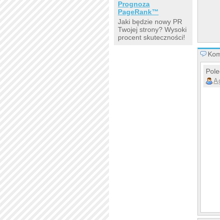
Prognoza
PageRank™
Jaki będzie nowy PR
Twojej strony? Wysoki
procent skuteczności!
Kom
Pole
A