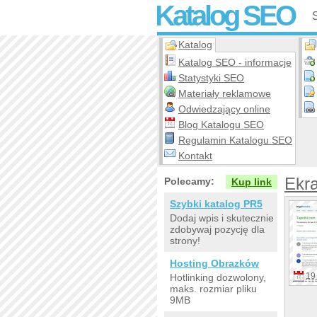
Katalog SEO
Katalog
Katalog SEO - informacje
Statystyki SEO
Materiały reklamowe
Odwiedzający online
Blog Katalogu SEO
Regulamin Katalogu SEO
Kontakt
Ekr
Polecamy:
Kup link
Szybki katalog PR5
Dodaj wpis i skutecznie
zdobywaj pozycję dla
strony!
Hosting Obrazków
19 
Hotlinking dozwolony,
maks. rozmiar pliku
9MB