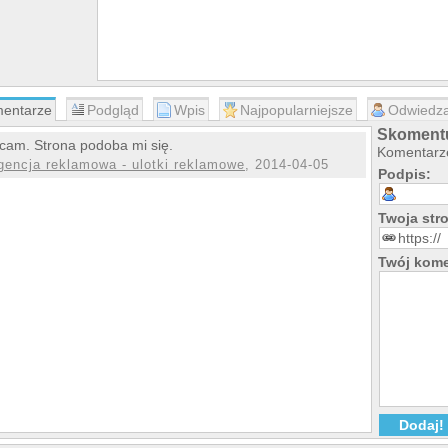
entarze
Podgląd
Wpis
Najpopularniejsze
Odwiedza
Skomentu
cam. Strona podoba mi się.
Komentarze
gencja reklamowa - ulotki reklamowe
, 2014-04-05
Podpis:
Twoja st
Twój kome