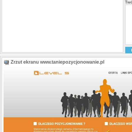
Twó
Zrzut ekranu www.taniepozycjonowanie.pl