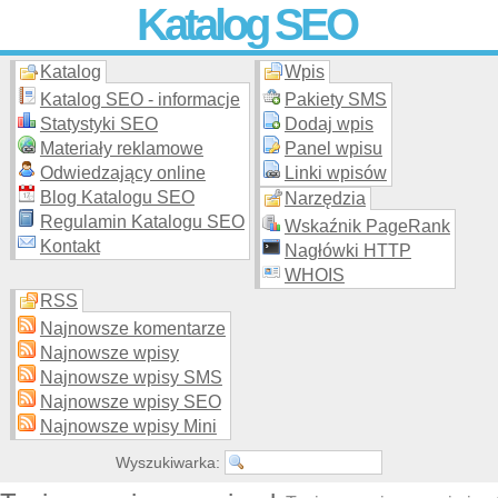
Katalog SEO
Katalog
Wpis
Skuteczna i
etyczna
promocja stron WWW –
dodaj stronę
do
moderowanego katalogu za darmo!
Katalog SEO - informacje
Pakiety SMS
Statystyki SEO
Dodaj wpis
Materiały reklamowe
Panel wpisu
Odwiedzający online
Linki wpisów
Blog Katalogu SEO
Narzędzia
Regulamin Katalogu SEO
Wskaźnik PageRank
Kontakt
Nagłówki HTTP
WHOIS
RSS
Najnowsze komentarze
Najnowsze wpisy
Najnowsze wpisy SMS
Najnowsze wpisy SEO
Najnowsze wpisy Mini
Wyszukiwarka: