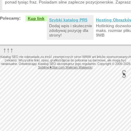
ponad tysiąc fraz. Posiadam silne zaplecze pozycjonerskie. Zaprasza
Polecamy:
Kup link
Szybki katalog PR5
Hosting Obrazkó
Dodaj wpis i skutecznie
Hotlinking dozwolo
zdobywaj pozycję dla
maks. rozmiar plik
strony!
9MB
↑↑↑
Katalog SEO nie odpowiada za treść zewnętrznych stron WWW ani linków sponsorowanych
(reklam). Wszystkie linki, opisy, grafiki/zdjęcia do pobrania są darmowe, ale mogą być
nieaktualne. Odwiedzając Katalog SEO akceptujesz jego regulamin. Copyright © 2006-2026
Sublime
★
Star.com Walerian Walawski
.