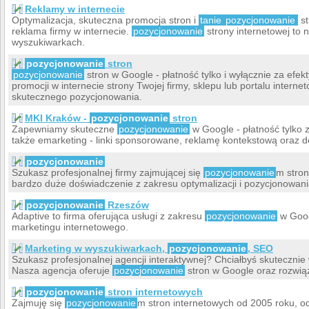
Reklamy w internecie
Optymalizacja, skuteczna promocja stron i
tanie
pozycjonowanie
st
reklama firmy w internecie.
pozycjonowanie
strony internetowej to 
wyszukiwarkach.
pozycjonowanie
stron
pozycjonowanie
stron w Google - płatność tylko i wyłącznie za efek
promocji w internecie strony Twojej firmy, sklepu lub portalu inter
skutecznego pozycjonowania.
MKI Kraków -
pozycjonowanie
stron
Zapewniamy skuteczne
pozycjonowanie
w Google - płatność tylko 
także emarketing - linki sponsorowane, reklamę kontekstową oraz do
pozycjonowanie
Szukasz profesjonalnej firmy zajmującej się
pozycjonowanie
m stron
bardzo duże doświadczenie z zakresu optymalizacji i pozycjonowani
pozycjonowanie
Rzeszów
Adaptive to firma oferująca usługi z zakresu
pozycjonowanie
w Goog
marketingu internetowego.
Marketing w wyszukiwarkach,
pozycjonowanie
, SEO
Szukasz profesjonalnej agencji interaktywnej? Chciałbyś skuteczni
Nasza agencja oferuje
pozycjonowanie
stron w Google oraz rozwiąz
pozycjonowanie
stron internetowych
Zajmuję się
pozycjonowanie
m stron internetowych od 2005 roku, 