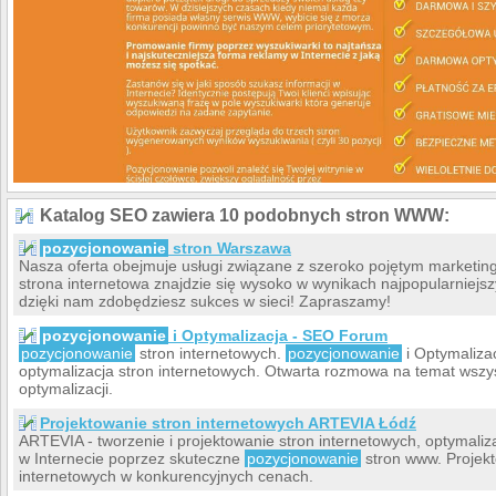
Katalog SEO zawiera 10 podobnych stron WWW:
pozycjonowanie
stron Warszawa
Nasza oferta obejmuje usługi związane z szeroko pojętym marketin
strona internetowa znajdzie się wysoko w wynikach najpopularniejs
dzięki nam zdobędziesz sukces w sieci! Zapraszamy!
pozycjonowanie
i Optymalizacja - SEO Forum
pozycjonowanie
stron internetowych.
pozycjonowanie
i Optymaliza
optymalizacja stron internetowych. Otwarta rozmowa na temat wszy
optymalizacji.
Projektowanie stron internetowych ARTEVIA Łódź
ARTEVIA - tworzenie i projektowanie stron internetowych, optymaliz
w Internecie poprzez skuteczne
pozycjonowanie
stron www. Projekt
internetowych w konkurencyjnych cenach.