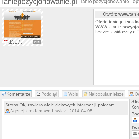
Taniepozycjonowanie.pl
Tanie pozycjonowanie i opt
Otwórz
www.tani
Oferta taniego i soli
WWW - tanie
pozycj
będziesz widoczny a T
19 lat/a
Mini
Komentarze
Podgląd
Wpis
Najpopularniejsze
O
Sk
Strona Ok, zawiera wiele ciekawych informacji. polecam
Kom
Agencja reklamowa Łowicz
, 2014-04-05
Pod
Two