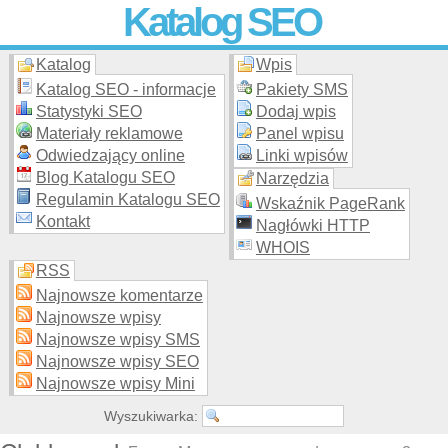
Katalog SEO
Katalog
Wpis
Skuteczna i
etyczna
promocja stron WWW –
dodaj stronę
do
moderowanego katalogu za darmo!
Katalog SEO - informacje
Pakiety SMS
Statystyki SEO
Dodaj wpis
Materiały reklamowe
Panel wpisu
Odwiedzający online
Linki wpisów
Blog Katalogu SEO
Narzędzia
Regulamin Katalogu SEO
Wskaźnik PageRank
Kontakt
Nagłówki HTTP
WHOIS
RSS
Najnowsze komentarze
Najnowsze wpisy
Najnowsze wpisy SMS
Najnowsze wpisy SEO
Najnowsze wpisy Mini
Wyszukiwarka: