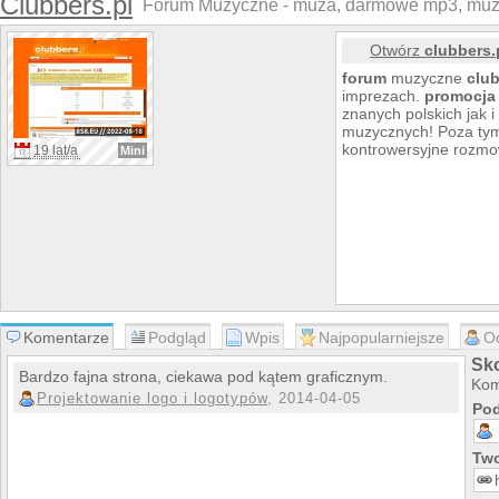
Clubbers.pl
Forum Muzyczne - muza, darmowe mp3, muz
Otwórz
clubbers.
forum
muzyczne
clu
imprezach.
promocja
znanych polskich jak 
muzycznych! Poza ty
kontrowersyjne rozmo
19 lat/a
Mini
Komentarze
Podgląd
Wpis
Najpopularniejsze
O
Sko
Bardzo fajna strona, ciekawa pod kątem graficznym.
Kom
Projektowanie logo i logotypów
, 2014-04-05
Pod
Two