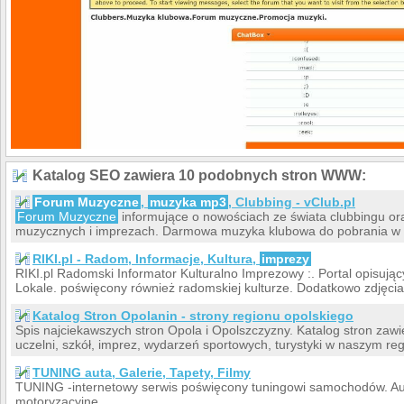
Katalog SEO zawiera 10 podobnych stron WWW:
Forum Muzyczne
,
muzyka mp3
, Clubbing - vClub.pl
Forum Muzyczne
informujące o nowościach ze świata clubbingu ora
muzycznych i imprezach. Darmowa muzyka klubowa do pobrania w
RIKI.pl - Radom, Informacje, Kultura,
imprezy
RIKI.pl Radomski Informator Kulturalno Imprezowy :. Portal opisu
Lokale. poświęcony również radomskiej kulturze. Dodatkowo zdjęcia 
Katalog Stron Opolanin - strony regionu opolskiego
Spis najciekawszych stron Opola i Opolszczyzny. Katalog stron zawi
uczelni, szkół, imprez, wydarzeń sportowych, turystyki w naszym regi
TUNING auta, Galerie, Tapety, Filmy
TUNING -internetowy serwis poświęcony tuningowi samochodów. Aut
motoryzacyjne