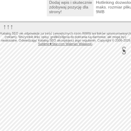
Dodaj wpis i skutecznie
Hotlinking dozwolo
zdobywaj pozycję dla
maks. rozmiar plik
strony!
9MB
↑↑↑
Katalog SEO nie odpowiada za treść zewnętrznych stron WWW ani linków sponsorowanych
(reklam). Wszystkie linki, opisy, grafiki/zdjęcia do pobrania są darmowe, ale mogą być
nieaktualne. Odwiedzając Katalog SEO akceptujesz jego regulamin. Copyright © 2006-2026
Sublime
★
Star.com Walerian Walawski
.