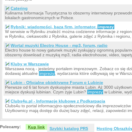
Catering
Kulinarna Informacja Turystyczna to obszerny internetowy przewodn
lokalach gastronomicznych w Polsce.
Rybnik: wiadomości, baza firm, informator,
imprezy
W serwisie w Rybniku znaleźć można codzienne informacje z regionu,
w Rybniku, ciekawostki z Rybnika, galerie zdjęć z Rybnika i regionu
Wortal muzyki Electro House - mp3, forum, radio
Electro house to nowy gatunek muzyki zyskujący ogromną popularno
obszerny download z muzyką mp3, radia electrohouse, video, tapety 
Kluby w Warszawie
Warszawa nocą - jesteśmy portalem imprezowym. Zobacz co się dzi
dodawaj aktualne
imprezy
, wydarzania które odbywają się w Warsz
Lubin - Oficjalne obiektywne Forum o Lubinie
Pierwsze od 6 lat forum dyskusyjne miasta Lubin. Aż 3000 użytkow
miejsce dyskusji lubinian. Czym żyje Lubin?
imprezy
w Lubinie, wyd
Clubs4u.pl - Informacje klubowe z Podkarpacia
Clubs4u to portal informacyjno-społecznościowy dla imprezowiczów
Użytkownicy mają dostęp do dużej bazy zdjęć, relacji, zapowiedzi i
Polecamy:
Kup link
Szybki katalog PR5
Hosting Obrazkó