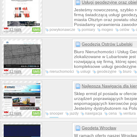
map
Usługi geodezyjne oraz obi
ECU. Usługa pozwoli zwię
silnika i wykorzystać ją podczas
Jesteśmy nowoczesną, szybko ro
osprzętem oraz zaoszczędzić na
firmą świadczącą usługi geodezy
miasta Olsztyn oraz powiatu ols
Posiadamy uprawnienia zawodow
Geodezji i Kartografii w zakresie 
12 lat/a
powykonawcze
pomiary
mogeo
celów
SMS
podział nieruchomości, rozgrani
olsztyn
geodezyjne
geodezja
nieruchomości, wznowienie gran
sytuacyjno-wysokościowe, aktua
Geodezja Ostrów Lubelski
map
y do celów projektowych i 
Biuro Nieruchomości i Usług Ge
obiektowanie
map
, fotogrametri
zlokalizowane w Lubartowie jest
budynków, pomiary powykonawc
rozwijającą się firmą, której spe
Zapraszamy do współpracy!
kompleksowe usługi geodezyjn
podziały działek, wytyczenia bu
12 lat/a
nieruchomości
usługi
geodezyjne
biuro
SMS
sporządzamy
map
y do celów p
świadczone
galeria
storage
przeprowadzamy inwentaryzacj
budynków i przyłączy. Kolejną ga
Najlepsza Nawigacja dla ki
działalności jest pośrednictwo w
Sklep ermid.pl posiada w oferci
nieruchomościami.
urządzeń poprawiających bezpi
wspomagających kierowców poj
Jesteśmy dystrybutorem na Pol
producenta nawigacji do ciężar
12 lat/a
snooper
jazdy
nawigacja
cena
ventura
SMS
Truckmate. W naszej ofercie zna
map
a
dziennej
europy
również Antyradar iRadar Cobra
z iPhone , Smartphon, antyrada
Geodeta Wrocław
3Zero ,Profesjonalny czujnik ciś
W ramach oferty naszej Wrocławs