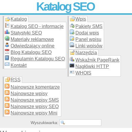
Katalog SEO
Katalog
Wpis
Skuteczna i
etyczna
promocja stron WWW –
dodaj stronę
do
moderowanego katalogu za darmo!
Katalog SEO - informacje
Pakiety SMS
Statystyki SEO
Dodaj wpis
Materiały reklamowe
Panel wpisu
Odwiedzający online
Linki wpisów
Blog Katalogu SEO
Narzędzia
Regulamin Katalogu SEO
Wskaźnik PageRank
Kontakt
Nagłówki HTTP
WHOIS
RSS
Najnowsze komentarze
Najnowsze wpisy
Najnowsze wpisy SMS
Najnowsze wpisy SEO
Najnowsze wpisy Mini
Wyszukiwarka: