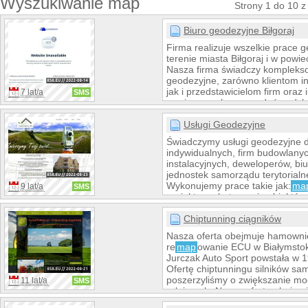
Wyszukiwanie map
Strony 1 do 10 z
Biuro geodezyjne Biłgoraj
Firma realizuje wszelkie prace 
terenie miasta Biłgoraj i w powie
Nasza firma świadczy kompleks
geodezyjne, zarówno klientom i
jak i przedstawicielom firm oraz i
7 lat/a
SMS
powierzonych nam zadań podch
w sposób rzetelny i profesjonaln
Usługi Geodezyjne
Świadczymy usługi geodezyjne d
indywidualnych, firm budowlanyc
instalacyjnych, deweloperów, biu
jednostek samorządu terytorialn
Wykonujemy prace takie jak:
ma
9 lat/a
SMS
projektowych, tyczenie obiektó
(budynków, przyłączy i sieci, - i
powykonawcza obiektów budowla
Chiptunning ciągników
nieruchomości, wznowienie zna
Nasza oferta obejmuje hamown
/ wyznaczenie punktów granicz
re
map
owanie ECU w Białymstok
celów prawnych, sporządzanie
Jurczak Auto Sport powstała w 1
numerycznych, geodezyjna obsług
Ofertę chiptunningu silników s
poszerzyliśmy o zwiększanie mo
11 lat/a
SMS
rolniczych. Nasza oferta obejm
na własnej hamowni mobilnej, zgr