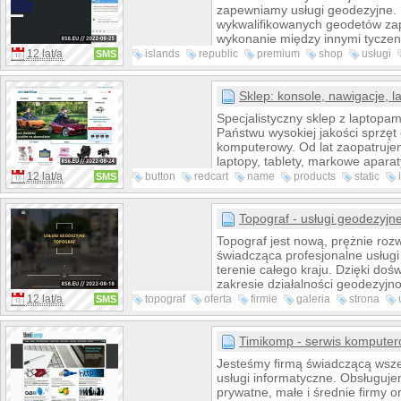
oponach do ciężarówek S&T , lo
zapewniamy usługi geodezyjne.
oraz alarm Canbus Tytan.Dla os
wykwalifikowanych geodetów za
poprawić swoją kondycję profes
wykonanie między innymi tyczen
pomiarów powykonawczych, tycz
12 lat/a
islands
republic
premium
shop
usługi
SMS
inwentaryzacji sieci oraz przyłącz
domena
krajowego
map
do celów projektowych, pod
nieruchomości, rozgraniczenia,
Sklep: konsole, nawigacje, la
znaków granicznych, wyznaczen
Specjalistyczny sklep z laptopa
granicznych, pomiary niestanda
Państwu wysokiej jakości sprzęt 
specjalne.
komputerowy. Od lat zaopatruj
laptopy, tablety, markowe aparaty
cyfrowe, konsole do gier Sony Pl
12 lat/a
button
redcart
name
products
static
SMS
XBOX 360. Serdecznie zaprasz
hover
techsat
naszego sklepu z notebookami i 
Skarżysku-Kamiennej.Zaprasza
Topograf - usługi geodezyj
stronę WWW.tablety24.pl nasze
Topograf jest nową, prężnie rozw
tabletach, laptopach, nawigacjac
świadcząca profesjonalne usług
do gier.
terenie całego kraju. Dzięki doś
zakresie działalności geodezyjno
zapewniamy fachową pomoc. Kł
12 lat/a
topograf
oferta
firmie
galeria
strona
SMS
na jakość i terminową realizację
domański
pozwala
Świadczymy usługi z szerokiego
geodezyjnych: -
Timikomp - serwis kompute
map
y do celów
inwentaryzacje powykonawcze - 
Jesteśmy firmą świadczącą wsze
- rozgraniczanie nieruchomości 
usługi informatyczne. Obsługuj
obsługa inwestycji...
prywatne, małe i średnie firmy or