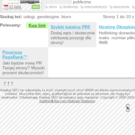
publiczne.
12 lat/a
stron
timikomp
internetowych
tworzenie
SMS
serwis
oświęcim
oferujemy
Szukaj też:
usługi, geodezyjne, biuro
Strony 1 do 10 z
Polecamy:
Kup link
Szybki katalog PR5
Hosting Obrazkó
Dodaj wpis i skutecznie
Hotlinking dozwolo
zdobywaj pozycję dla
maks. rozmiar plik
strony!
9MB
Prognoza
PageRank™
Jaki będzie nowy PR
Twojej strony? Wysoki
procent skuteczności!
↑↑↑
Katalog SEO nie odpowiada za treść zewnętrznych stron WWW ani linków sponsorowanych
(reklam). Wszystkie linki, opisy, grafiki/zdjęcia do pobrania są darmowe, ale mogą być
nieaktualne. Odwiedzając Katalog SEO akceptujesz jego regulamin. Copyright © 2006-2026
Sublime
★
Star.com Walerian Walawski
.