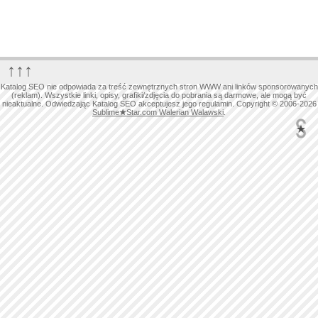
↑↑↑
Katalog SEO nie odpowiada za treść zewnętrznych stron WWW ani linków sponsorowanych
(reklam). Wszystkie linki, opisy, grafiki/zdjęcia do pobrania są darmowe, ale mogą być
nieaktualne. Odwiedzając Katalog SEO akceptujesz jego regulamin. Copyright © 2006-2026
Sublime
★
Star.com Walerian Walawski
.