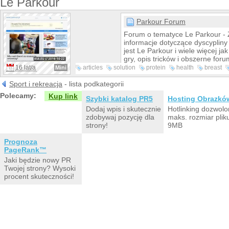
Le Parkour
Parkour Forum
Forum o tematyce Le Parkour - 
informacje dotyczące dyscypliny
jest Le Parkour i wiele więcej jak
gry, opis tricków i obszerne foru
16 lat/a
articles
solution
protein
health
breast
Mini
options
death
Sport i rekreacja
- lista podkategorii
Polecamy:
Kup link
Szybki katalog PR5
Hosting Obrazkó
Dodaj wpis i skutecznie
Hotlinking dozwolo
zdobywaj pozycję dla
maks. rozmiar plik
strony!
9MB
Prognoza
PageRank™
Jaki będzie nowy PR
Twojej strony? Wysoki
procent skuteczności!