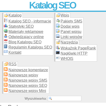
Katalog SEO
Katalog
Wpis
Skuteczna i
etyczna
promocja stron WWW –
dodaj stronę
do
moderowanego katalogu za darmo!
Katalog SEO - informacje
Pakiety SMS
Statystyki SEO
Dodaj wpis
Materiały reklamowe
Panel wpisu
Odwiedzający online
Linki wpisów
Blog Katalogu SEO
Narzędzia
Regulamin Katalogu SEO
Wskaźnik PageRank
Kontakt
Nagłówki HTTP
WHOIS
RSS
Najnowsze komentarze
Najnowsze wpisy
Najnowsze wpisy SMS
Najnowsze wpisy SEO
Najnowsze wpisy Mini
Wyszukiwarka: