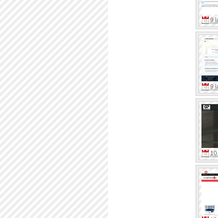
9 l
9 l
10 