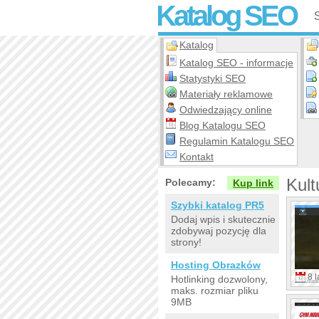
Katalog SEO
Katalog
Katalog SEO - informacje
Statystyki SEO
Materiały reklamowe
Odwiedzający online
Blog Katalogu SEO
Regulamin Katalogu SEO
Kontakt
Kult
Polecamy:
Kup link
Szybki katalog PR5
Dodaj wpis i skutecznie
zdobywaj pozycję dla
strony!
Hosting Obrazków
8 l
Hotlinking dozwolony,
maks. rozmiar pliku
9MB