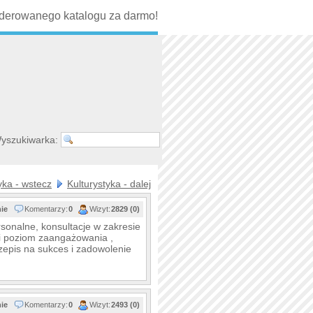
erowanego katalogu za darmo!
yszukiwarka:
yka - wstecz
Kulturystyka - dalej
nie
Komentarzy:
0
Wizyt:
2829 (0)
sonalne, konsultacje w zakresie
i poziom zaangażowania ,
rzepis na sukces i zadowolenie
nie
Komentarzy:
0
Wizyt:
2493 (0)