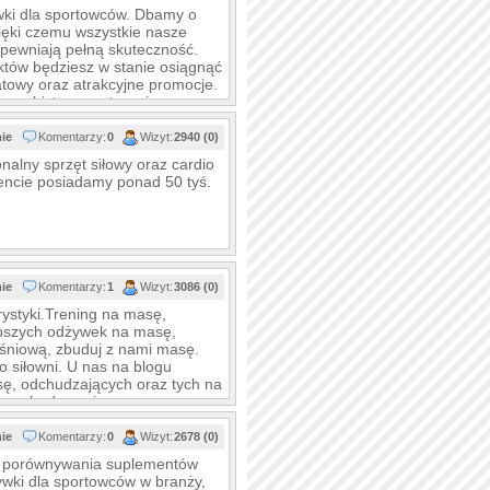
ywki dla sportowców. Dbamy o
ięki czemu wszystkie nasze
apewniają pełną skuteczność.
tów będziesz w stanie osiągnąć
towy oraz atrakcyjne promocje.
osobistego na terenie
nie
Komentarzy:
0
Wizyt:
2940 (0)
onalny sprzęt siłowy oraz cardio
mencie posiadamy ponad 50 tyś.
k
nie
Komentarzy:
1
Wizyt:
3086 (0)
rystyki.Trening na masę,
lepszych odżywek na masę,
ęśniową, zbuduj z nami masę.
o siłowni. U nas na blogu
sę, odchudzających oraz tych na
i na zbudowanie masy
nie
Komentarzy:
0
Wizyt:
2678 (0)
 porównywania suplementów
ywki dla sportowców w branży,