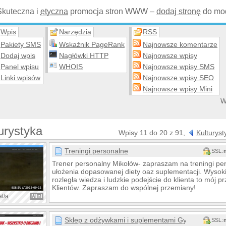
Skuteczna i
etyczna
promocja stron WWW –
dodaj stronę
do mod
Wpis
Narzędzia
RSS
Pakiety SMS
Wskaźnik PageRank
Najnowsze komentarze
Dodaj wpis
Nagłówki HTTP
Najnowsze wpisy
Panel wpisu
WHOIS
Najnowsze wpisy SMS
Linki wpisów
Najnowsze wpisy SEO
Najnowsze wpisy Mini
W
urystyka
Wpisy 11 do 20 z 91,
Kulturyst
Treningi personalne
SSL:
Trener personalny Mikołów- zapraszam na treningi per
ułożenia dopasowanej diety oaz suplementacji. Wysok
rozległa wiedza i ludzkie podejście do klienta to mój p
Klientów. Zapraszam do wspólnej przemiany!
at/a
Mini
Sklep z odżywkami i suplementami GymManiak
SSL: