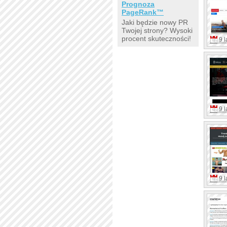
Prognoza
PageRank™
Jaki będzie nowy PR
Twojej strony? Wysoki
procent skuteczności!
9 l
9 l
9 l