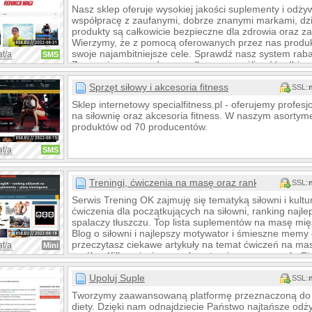
Nasz sklep oferuje wysokiej jakości suplementy i odż
współpracę z zaufanymi, dobrze znanymi markami, dz
produkty są całkowicie bezpieczne dla zdrowia oraz z
Wierzymy, że z pomocą oferowanych przez nas produk
swoje najambitniejsze cele. Sprawdź nasz system raba
at/a
SMS
Zapewniamy wygodną wysyłkę oraz możliwość odbioru 
Wrocławia.
Sprzęt siłowy i akcesoria fitness
SSL:
Sklep internetowy specialfitness.pl - oferujemy profesj
na siłownię oraz akcesoria fitness. W naszym asorty
produktów od 70 producentów.
at/a
SMS
Treningi, ćwiczenia na masę oraz ranking odżywe
SSL:
Serwis Trening OK zajmuję się tematyką siłowni i kultu
ćwiczenia dla początkujących na siłowni, ranking naj
spalaczy tłuszczu. Top lista suplementów na masę mi
Blog o siłowni i najlepszy motywator i śmieszne memy 
przeczytasz ciekawe artykuły na temat ćwiczeń na ma
at/a
Mini
rzeźbę. Kilku miesięczne plany treningowe pozwolą C
mięśniowej lub schudnięcie.
Upoluj Suple
SSL:
Tworzymy zaawansowaną platformę przeznaczoną do
diety. Dzięki nam odnajdziecie Państwo najtańsze odż