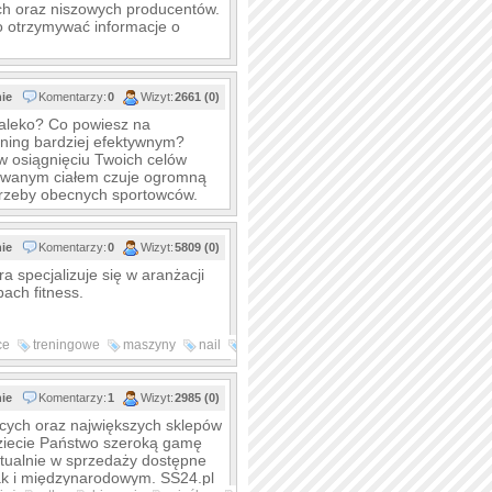
ych oraz niszowych producentów.
o otrzymywać informacje o
nie
Komentarzy:
0
Wizyt:
2661 (0)
daleko? Co powiesz na
ening bardziej efektywnym?
w osiągnięciu Twoich celów
owanym ciałem czuje ogromną
trzeby obecnych sportowców.
nie
Komentarzy:
0
Wizyt:
5809 (0)
a specjalizuje się w aranżacji
bach fitness.
ce
treningowe
maszyny
nail
koncept
nie
Komentarzy:
1
Wizyt:
2985 (0)
jących oraz największych sklepów
dziecie Państwo szeroką gamę
ktualnie w sprzedaży dostępne
jak i międzynarodowym. SS24.pl