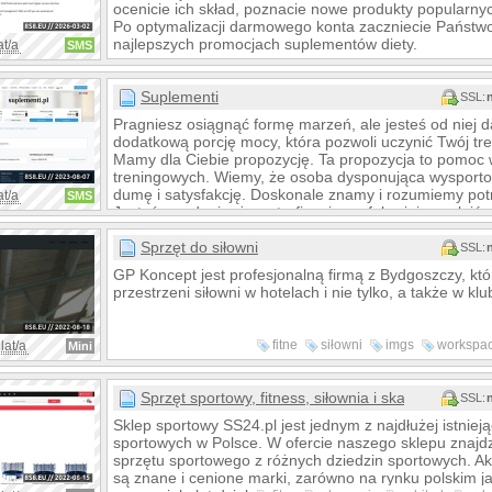
ocenicie ich skład, poznacie nowe produkty popularn
Po optymalizacji darmowego konta zaczniecie Państw
najlepszych promocjach suplementów diety.
at/a
SMS
Suplementi
SSL:
Pragniesz osiągnąć formę marzeń, ale jesteś od niej 
dodatkową porcję mocy, która pozwoli uczynić Twój tr
Mamy dla Ciebie propozycję. Ta propozycja to pomoc 
treningowych. Wiemy, że osoba dysponująca wysport
dumę i satysfakcję. Doskonale znamy i rozumiemy po
at/a
SMS
Jesteśmy zdania, że potrafimy je perfekcyjnie spełnić.
Sprzęt do siłowni
SSL:
GP Koncept jest profesjonalną firmą z Bydgoszczy, któr
przestrzeni siłowni w hotelach i nie tylko, a także w klu
fitne
siłowni
imgs
workspa
lat/a
Mini
sprzęt
normal
Sprzęt sportowy, fitness, siłownia i skating
SSL:
Sklep sportowy SS24.pl jest jednym z najdłużej istnie
sportowych w Polsce. W ofercie naszego sklepu znaj
sprzętu sportowego z różnych dziedzin sportowych. A
są znane i cenione marki, zarówno na rynku polskim 