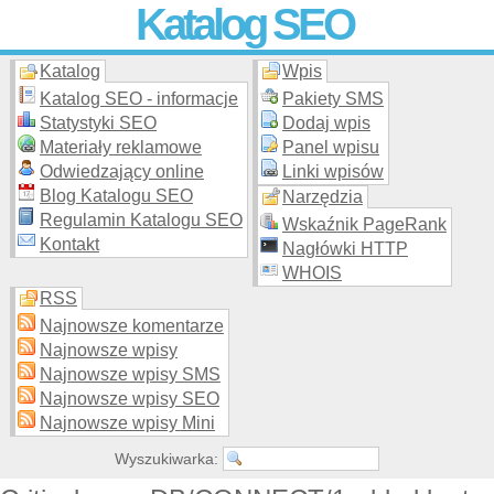
Katalog SEO
Katalog
Wpis
Skuteczna i
etyczna
promocja stron WWW –
dodaj stronę
do
moderowanego katalogu za darmo!
Katalog SEO - informacje
Pakiety SMS
Statystyki SEO
Dodaj wpis
Materiały reklamowe
Panel wpisu
Odwiedzający online
Linki wpisów
Blog Katalogu SEO
Narzędzia
Regulamin Katalogu SEO
Wskaźnik PageRank
Kontakt
Nagłówki HTTP
WHOIS
RSS
Najnowsze komentarze
Najnowsze wpisy
Najnowsze wpisy SMS
Najnowsze wpisy SEO
Najnowsze wpisy Mini
Wyszukiwarka: