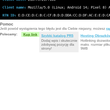
Client name:
 Mozilla/5.0 (Linux; Android 14; Pixel 8) 
RTN ID:
 E:D:CE:D:C:B:C:CF:B:D:D:DDA:CC:D:DF:AC:E:E:D:C
Pomoc
Jeśli powód wystąpienia tego błędu jest dla Ciebie niejasny, możesz
ra
Polecamy:
Kup link
Szybki katalog PR5
Hosting Obrazkó
Dodaj wpis i skutecznie
Hotlinking dozwolo
zdobywaj pozycję dla
maks. rozmiar plik
strony!
9MB