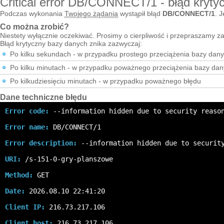
Critical error DB/CONNECT/1 - błąd kryty
Podczas wykonania
Twojego żądania
wystąpił błąd
DB/CONNECT/1
. J
Co można zrobić?
Niestety wyłącznie oczekiwać. Prosimy o cierpliwość i przepraszamy za
Błąd krytyczny bazy danych znika zazwyczaj:
Po kilku sekundach - w przypadku prostego przeciążenia bazy dan
Po kilku minutach - w przypadku poważnego przeciążenia bazy da
Po kilkudziesięciu minutach - w przypadku poważnego błędu
Dane techniczne błędu
Error code:
 --information hidden due to security reaso
Error name:
 DB/CONNECT/1
Error description:
 --information hidden due to securit
URI:
 /s-151-0-gry-planszowe
Method:
 GET
Date:
 2026.08.10 22:41:20
Client IP:
 216.73.217.106
Client host:
 216.73.217.106