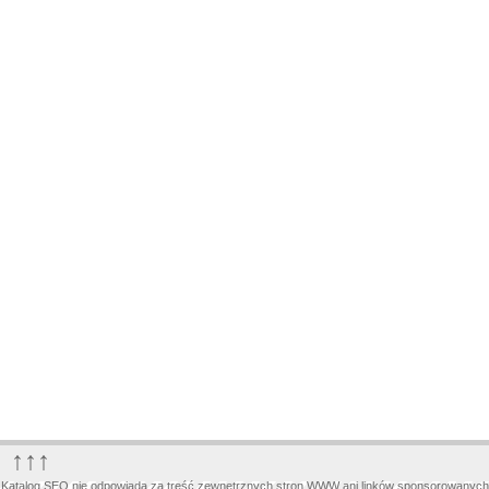
↑↑↑
Katalog SEO nie odpowiada za treść zewnętrznych stron WWW ani linków sponsorowanych