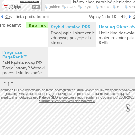
którzy chcą zarabiać pieniądze w
12 lat/a
golden
towns
artykuł
miasto
cite
str
Mini
graczami
innymi
Gry
- lista podkategorii
Wpisy 1 do 10 z 49,
Polecamy:
Kup link
Szybki katalog PR5
Hosting Obrazkó
Dodaj wpis i skutecznie
Hotlinking dozwolo
zdobywaj pozycję dla
maks. rozmiar plik
strony!
9MB
Prognoza
PageRank™
Jaki będzie nowy PR
Twojej strony? Wysoki
procent skuteczności!
↑↑↑
Katalog SEO nie odpowiada za treść zewnętrznych stron WWW ani linków sponsorowanych
(reklam). Wszystkie linki, opisy, grafiki/zdjęcia do pobrania są darmowe, ale mogą być
nieaktualne. Odwiedzając Katalog SEO akceptujesz jego regulamin. Copyright © 2006-2026
Sublime
★
Star.com Walerian Walawski
.