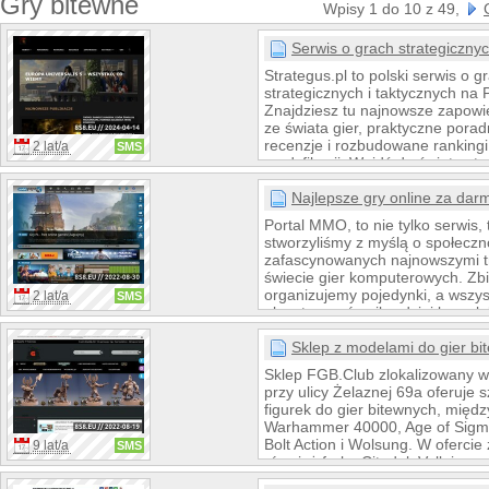
Gry bitewne
Wpisy 1 do 10 z 49,
Serwis o grach strategicznyc
Strategus.pl to polski serwis o g
strategicznych i taktycznych na 
Znajdziesz tu najnowsze zapowie
ze świata gier, praktyczne porad
recenzje i rozbudowane rankingi 
2 lat/a
SMS
modyfikacji. Wejdź do świata stra
Najlepsze gry online za dar
Portal MMO, to nie tylko serwis, 
stworzyliśmy z myślą o społeczn
zafascynowanych najnowszymi 
świecie gier komputerowych. Zbi
organizujemy pojedynki, a wszyst
2 lat/a
SMS
aby stworzyć najbardziej kompl
kompendium najlepszych gier 
na rynku. Nasz innowacyjny sy
Sklep z modelami do gier bi
pomiędzy grami to prawdziwy pr
Sklep FGB.Club zlokalizowany 
Wy, nasi czytelnicy, macie możl
przy ulicy Żelaznej 69a oferuje 
decydowania, który tytuł jest dla
figurek do gier bitewnych, międz
atrakcyjny.
Warhammer 40000, Age of Sigma
Bolt Action i Wolsung. W ofercie 
9 lat/a
SMS
również farby Citadel, Vallejo or
duży wybór pędzli, narzędzi i ch