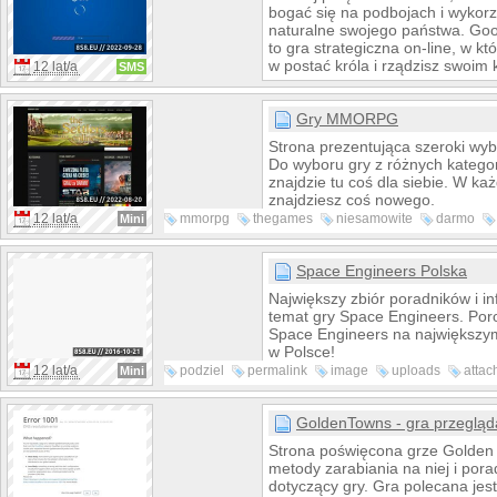
bogać się na podbojach i wykorz
naturalne swojego państwa. G
to gra strategiczna on-line, w któ
w postać króla i rządzisz swoim
12 lat/a
SMS
Gry MMORPG
Strona prezentująca szeroki wybó
Do wyboru gry z różnych kategor
znajdzie tu coś dla siebie. W k
znajdziesz coś nowego.
12 lat/a
mmorpg
thegames
niesamowite
darmo
Mini
tactics
folder
nail
Space Engineers Polska
Największy zbiór poradników i in
temat gry Space Engineers. Por
Space Engineers na największy
w Polsce!
12 lat/a
podziel
permalink
image
uploads
attac
Mini
twitter
technorati
facebook
GoldenTowns - gra przeglą
Strona poświęcona grze Golden
metody zarabiania na niej i pora
dotyczący gry. Gra polecana jes