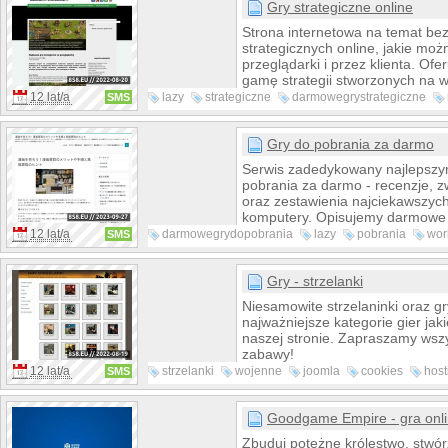
modelarskiej, podstawek oraz te
Gry strategiczne online
Jest to również miejsce spotkań 
Strona internetowa na temat bez
hobbystów. Organizujemy eventy,
strategicznych online, jakie moż
akademie dla nowych graczy.
przeglądarki i przez klienta. Of
gamę strategii stworzonych na w
popularne urządzenia – telefony,
12 lat/a
lazy
strategiczne
darmowegrystrategiczne
SMS
komputery. Oprócz tego recenzu
resort
tribal
settlers
które jakością odbiegają od więk
dostępnych gier online – MMOR
Gry do pobrania za darmo
strzelanki. Wszystkie omawiane 
Serwis zadedykowany najlepsz
są dostępne w modelu darmowy
pobrania za darmo - recenzje, zw
Play). Zobacz więcej na nasz te
oraz zestawienia najciekawszych
Google Plus oraz Facebooku.
komputery. Opisujemy darmowe 
wielu gatunków: MMORPG, symu
12 lat/a
darmowegrydopobrania
lazy
pobrania
wor
SMS
wyścigowe, strzelanki, gry strate
srcset
star
sizes
wiele innych. Każdy posiadacz k
powinien odwiedzić naszą stronę
Gry - strzelanki
świat gier do pobrania za darm
Niesamowite strzelaninki oraz g
na Facebooku, Google Plus lub 
najważniejsze kategorie gier jak
naszej stronie. Zapraszamy wsz
zabawy!
12 lat/a
strzelanki
wojenne
joomla
cookies
host
SMS
samoloty
strona
walka
Goodgame Empire - gra onl
Zbuduj potężne królestwo, stwórz