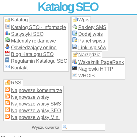
Katalog SEO
Katalog
Wpis
Skuteczna i
etyczna
promocja stron WWW –
dodaj stronę
do
moderowanego katalogu za darmo!
Katalog SEO - informacje
Pakiety SMS
Statystyki SEO
Dodaj wpis
Materiały reklamowe
Panel wpisu
Odwiedzający online
Linki wpisów
Blog Katalogu SEO
Narzędzia
Regulamin Katalogu SEO
Wskaźnik PageRank
Kontakt
Nagłówki HTTP
WHOIS
RSS
Najnowsze komentarze
Najnowsze wpisy
Najnowsze wpisy SMS
Najnowsze wpisy SEO
Najnowsze wpisy Mini
Wyszukiwarka: